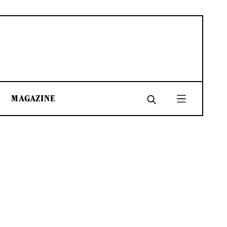
MAGAZINE
SHARE
SHARE