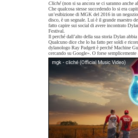
Cliché
(non si sa ancora se ci saranno anche alt
Che qualcosa stesse succedendo lo si era capit
un’esibizione di MGK del 2016 in un negozio di
disco, è un segnale. Lui è il grande maestro d
fatto capire sui social di avere incontrato Dy
Festival.
Il perché dall’alto della sua storia Dylan abbia 
Qualcuno dice che lo ha fatto per soldi e rico
dylanologo Ray Padgett è perché Machine G
cercando su Google». O forse semplicemente a
mgk - cliché (Official Music Video)