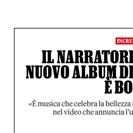
INCRE
IL NARRATORE
NUOVO ALBUM DI
È B
«È musica che celebra la bellezza 
nel video che annuncia l’u