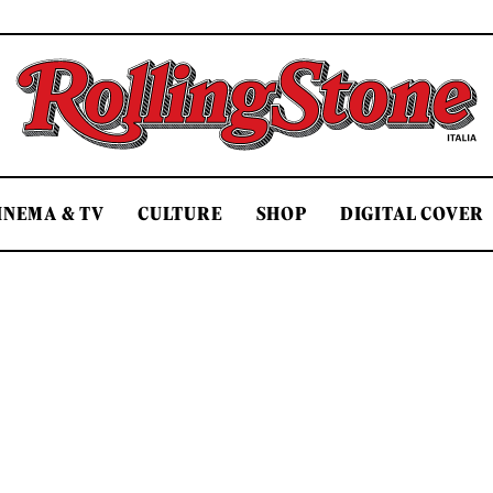
Rolling Stone Italia
INEMA & TV
CULTURE
SHOP
DIGITAL COVER