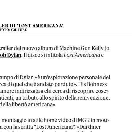
LER DI ‘LOST AMERICANA’
FOTO: YOUTUBE
l trailer del nuovo album di Machine Gun Kelly (o
ob Dylan
. Il disco si intitola
Lost Americana
e
 campo di Dylan «è un’esplorazione personale del
erca di quel che è andato perduto». His Bobness
amore indirizzata a chi cerca di riscoprire cose»
cati, un tributo allo spirito della reinvenzione,
 della libertà americana».
 montaggio in stile home video di MGK in moto
a con la scritta “Lost Americana”. «Dai diner