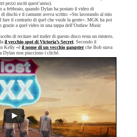
ri pezzi usciti quest’anno).
o a febbraio, quando Dylan ha postato il video di
 dischi e il cantante aveva scritto: «Sto lavorando al mio
el fare il contrario di quel che vuole la gente». MGK ha poi
lan grazie a quel video in una tappa dell’Outlaw Music
scelto di recitare nel trailer di questo disco resta un mistero.
rda
il vecchio spot di Victoria’s Secret
. Secondo il
un Kelly «è
il nome di un vecchio gangster
che Bob stava
 Dylan non piacciono i cliché.