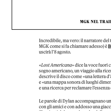
MGK NEL TRAI
Incredibile, ma vero: il narratore de
MGK come si fa chiamare adesso) è
B
uscirà l’8 agosto.
«
Lost Americana
» dice la voce fuori
sogno americano, un viaggio alla ric
descrive il disco come «una lettera d’
e «una mappa sonora di luoghi dimenti
e una ricerca per reclamare l’essenza
Le parole di Dylan accompagnano un
con gli amici e con addosso una giacc