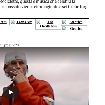
tociclette, questa è musica che celebra la
ve il passato viene reimmaginato e sei tu che forgi
n:5px auto;">