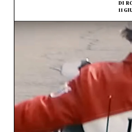
DI
RO
11 GI