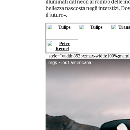
illuminati dal neon al rombo delle mo
bellezza nascosta negli interstizi. Do
il futuro».
" style="width:853px;max-width:100%;margi
mgk - lost americana