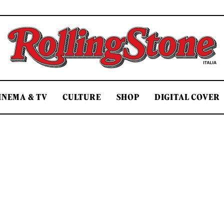
Rolling Stone Italia
INEMA & TV
CULTURE
SHOP
DIGITAL COVER