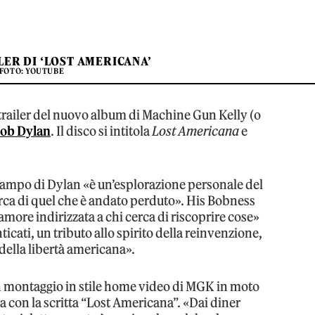
LER DI ‘LOST AMERICANA’
FOTO: YOUTUBE
l trailer del nuovo album di Machine Gun Kelly (o
ob Dylan
. Il disco si intitola
Lost Americana
e
 campo di Dylan «è un’esplorazione personale del
erca di quel che è andato perduto». His Bobness
amore indirizzata a chi cerca di riscoprire cose»
cati, un tributo allo spirito della reinvenzione,
 della libertà americana».
 montaggio in stile home video di MGK in moto
a con la scritta “Lost Americana”. «Dai diner