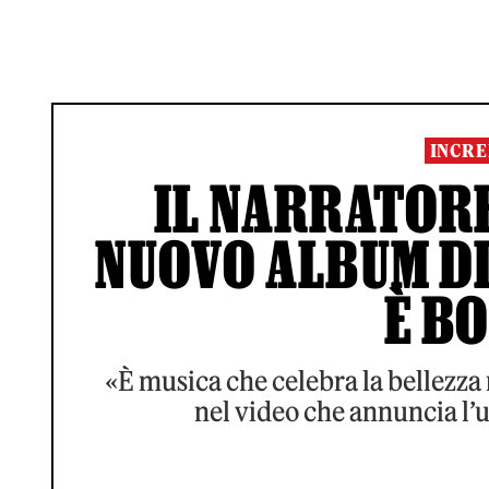
INCRE
IL NARRATORE
NUOVO ALBUM DI
È B
«È musica che celebra la bellezza 
nel video che annuncia l’u