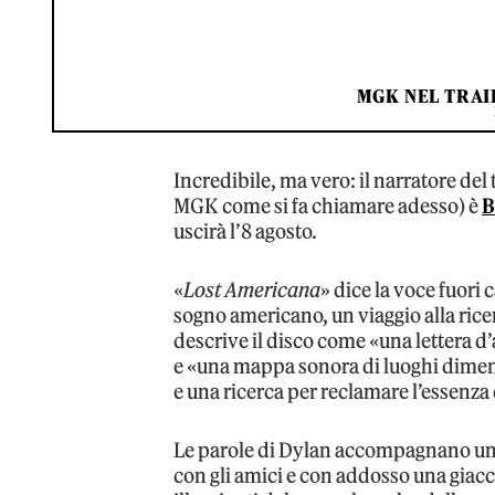
MGK NEL TRAI
Incredibile, ma vero: il narratore de
MGK come si fa chiamare adesso) è
B
uscirà l’8 agosto.
«
Lost Americana
» dice la voce fuori
sogno americano, un viaggio alla ric
descrive il disco come «una lettera d’
e «una mappa sonora di luoghi dimenti
e una ricerca per reclamare l’essenza
Le parole di Dylan accompagnano un
con gli amici e con addosso una giacc