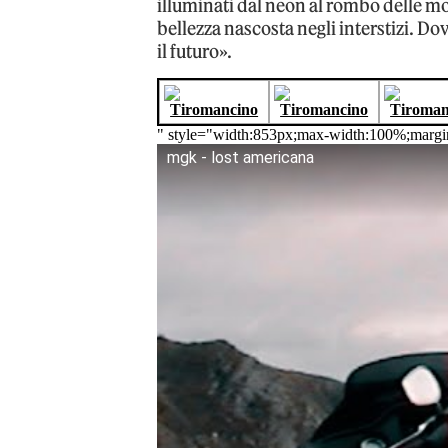
illuminati dal neon al rombo delle mo
bellezza nascosta negli interstizi. Do
il futuro».
" style="width:853px;max-width:100%;margi
mgk - lost americana