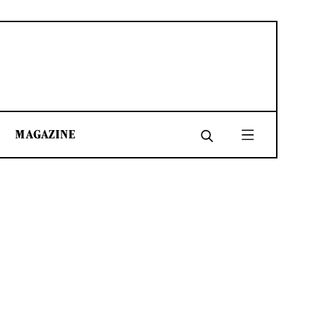
MAGAZINE
SHARE
SHARE