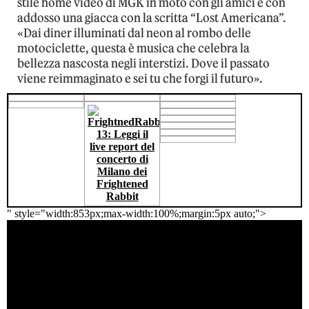
stile home video di MGK in moto con gli amici e con
addosso una giacca con la scritta “Lost Americana”.
«Dai diner illuminati dal neon al rombo delle
motociclette, questa è musica che celebra la
bellezza nascosta negli interstizi. Dove il passato
viene reimmaginato e sei tu che forgi il futuro».
" style="width:853px;max-width:100%;margin:5px auto;">