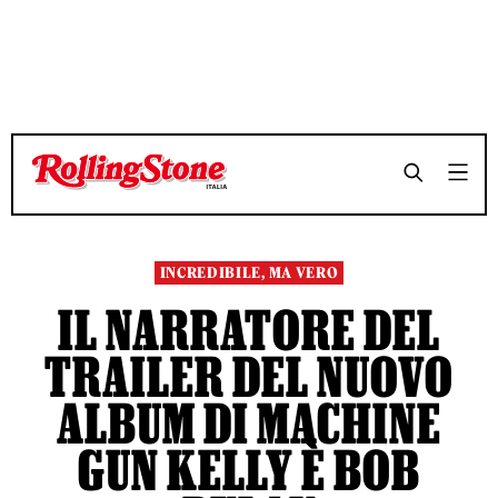
TEMPO DI LETTURA 4 MINUTI
TEMPO DI LETTURA 4 MINUTI
SHARE
SHARE
INCREDIBILE, MA VERO
IL NARRATORE DEL
TRAILER DEL NUOVO
ALBUM DI MACHINE
GUN KELLY È BOB