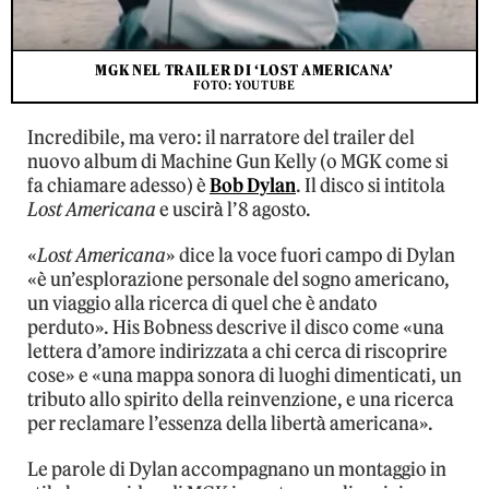
MGK NEL TRAILER DI ‘LOST AMERICANA’
FOTO: YOUTUBE
Incredibile, ma vero: il narratore del trailer del
nuovo album di Machine Gun Kelly (o MGK come si
fa chiamare adesso) è
Bob Dylan
. Il disco si intitola
Lost Americana
e uscirà l’8 agosto.
«
Lost Americana
» dice la voce fuori campo di Dylan
«è un’esplorazione personale del sogno americano,
un viaggio alla ricerca di quel che è andato
perduto». His Bobness descrive il disco come «una
lettera d’amore indirizzata a chi cerca di riscoprire
cose» e «una mappa sonora di luoghi dimenticati, un
tributo allo spirito della reinvenzione, e una ricerca
per reclamare l’essenza della libertà americana».
Le parole di Dylan accompagnano un montaggio in