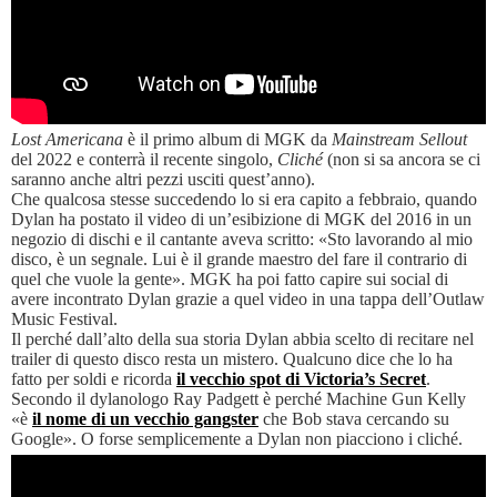
Lost Americana
è il primo album di MGK da
Mainstream Sellout
del 2022 e conterrà il recente singolo,
Cliché
(non si sa ancora se ci
saranno anche altri pezzi usciti quest’anno).
Che qualcosa stesse succedendo lo si era capito a febbraio, quando
Dylan ha postato il video di un’esibizione di MGK del 2016 in un
negozio di dischi e il cantante aveva scritto: «Sto lavorando al mio
disco, è un segnale. Lui è il grande maestro del fare il contrario di
quel che vuole la gente». MGK ha poi fatto capire sui social di
avere incontrato Dylan grazie a quel video in una tappa dell’Outlaw
Music Festival.
Il perché dall’alto della sua storia Dylan abbia scelto di recitare nel
trailer di questo disco resta un mistero. Qualcuno dice che lo ha
fatto per soldi e ricorda
il vecchio spot di Victoria’s Secret
.
Secondo il dylanologo Ray Padgett è perché Machine Gun Kelly
«è
il nome di un vecchio gangster
che Bob stava cercando su
Google». O forse semplicemente a Dylan non piacciono i cliché.