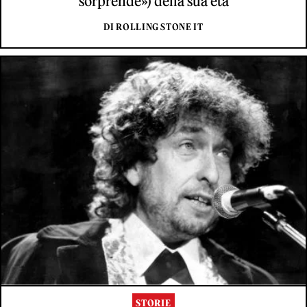
sorprende») della sua età
DI ROLLING STONE IT
STORIE