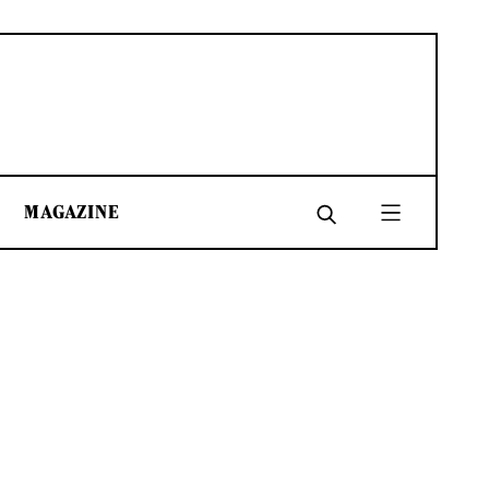
MAGAZINE
SHARE
SHARE