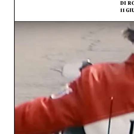
DI
RO
11 GI