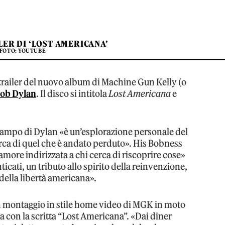
LER DI ‘LOST AMERICANA’
FOTO: YOUTUBE
l trailer del nuovo album di Machine Gun Kelly (o
ob Dylan
. Il disco si intitola
Lost Americana
e
 campo di Dylan «è un’esplorazione personale del
erca di quel che è andato perduto». His Bobness
amore indirizzata a chi cerca di riscoprire cose»
cati, un tributo allo spirito della reinvenzione,
 della libertà americana».
 montaggio in stile home video di MGK in moto
a con la scritta “Lost Americana”. «Dai diner