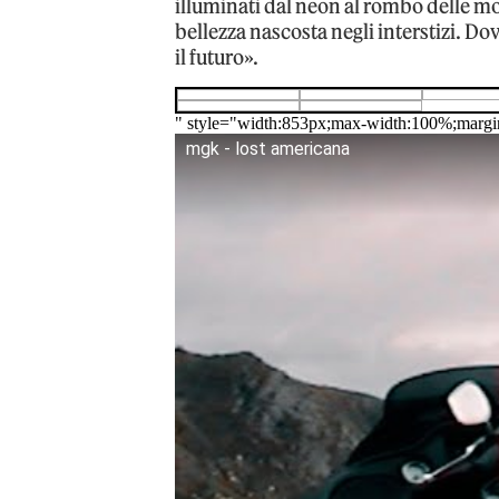
illuminati dal neon al rombo delle mo
bellezza nascosta negli interstizi. Do
il futuro».
" style="width:853px;max-width:100%;margi
mgk - lost americana