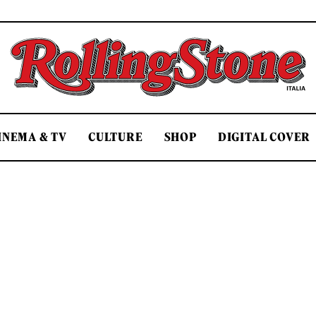
Rolling Stone Italia
INEMA & TV
CULTURE
SHOP
DIGITAL COVER