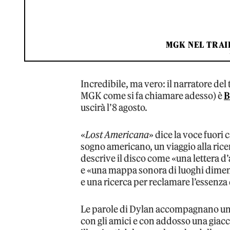
MGK NEL TRAI
Incredibile, ma vero: il narratore de
MGK come si fa chiamare adesso) è
B
uscirà l’8 agosto.
«
Lost Americana
» dice la voce fuori
sogno americano, un viaggio alla ric
descrive il disco come «una lettera d’
e «una mappa sonora di luoghi dimenti
e una ricerca per reclamare l’essenza
Le parole di Dylan accompagnano un
con gli amici e con addosso una giacc