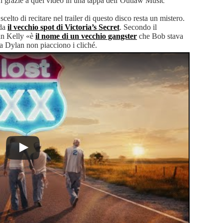
lan grazie a quel video in una tappa dell’Outlaw Music
scelto di recitare nel trailer di questo disco resta un mistero.
rda
il vecchio spot di Victoria’s Secret
. Secondo il
un Kelly «è
il nome di un vecchio gangster
che Bob stava
 Dylan non piacciono i cliché.