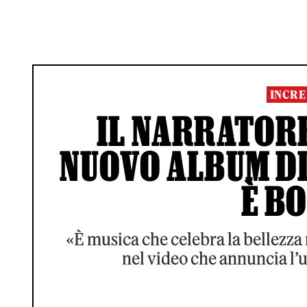
INCRE
IL NARRATORE
NUOVO ALBUM DI
È B
«È musica che celebra la bellezza 
nel video che annuncia l’u