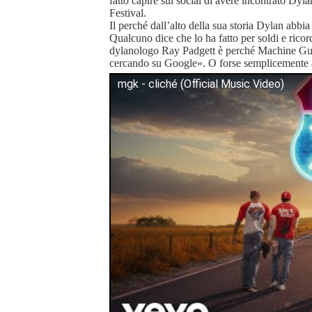
fatto capire sui social di avere incontrato Dy
Festival.
Il perché dall’alto della sua storia Dylan abbia 
Qualcuno dice che lo ha fatto per soldi e rico
dylanologo Ray Padgett è perché Machine G
cercando su Google». O forse semplicemente a
mgk - cliché (Official Music Video)