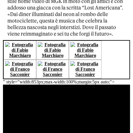
stile home video di MGK in moto con gli amici e con
addosso una giacca con la scritta “Lost Americana”.
«Dai diner illuminati dal neon al rombo delle
motociclette, questa è musica che celebra la
bellezza nascosta negli interstizi. Dove il passato
viene reimmaginato e sei tu che forgi il futuro».
" style="width:853px;max-width:100%;margin:5px auto;">