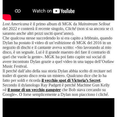
Lost Americana
è il primo album di MGK da
Mainstream Sellout
del 2022 e conterrà il recente singolo,
Cliché
(non si sa ancora se ci
saranno anche altri pezzi usciti quest’anno).
Che qualcosa stesse succedendo lo si era capito a febbraio, quando
Dylan ha postato il video di un’esibizione di MGK del 2016 in un
negozio di dischi e il cantante aveva scritto: «Sto lavorando al mio
disco, è un segnale. Lui è il grande maestro del fare il contrario di
quel che vuole la gente». MGK ha poi fatto capire sui social di
avere incontrato Dylan grazie a quel video in una tappa dell’Outlaw
Music Festival.
Il perché dall’alto della sua storia Dylan abbia scelto di recitare nel
trailer di questo disco resta un mistero. Qualcuno dice che lo ha
fatto per soldi e ricorda
il vecchio spot di Victoria’s Secret
.
Secondo il dylanologo Ray Padgett è perché Machine Gun Kelly
«è
il nome di un vecchio gangster
che Bob stava cercando su
Google». O forse semplicemente a Dylan non piacciono i cliché.