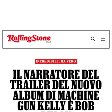
TEMPO DI LETTURA 4 MINUTI
TEMPO DI LETTURA 4 MINUTI
SHARE
SHARE
INCREDIBILE, MA VERO
IL NARRATORE DEL
TRAILER DEL NUOVO
ALBUM DI MACHINE
GUN KELLY È BOB