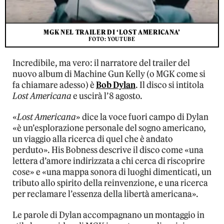
MGK NEL TRAILER DI ‘LOST AMERICANA’
FOTO: YOUTUBE
Incredibile, ma vero: il narratore del trailer del
nuovo album di Machine Gun Kelly (o MGK come si
fa chiamare adesso) è
Bob Dylan
. Il disco si intitola
Lost Americana
e uscirà l’8 agosto.
«
Lost Americana
» dice la voce fuori campo di Dylan
«è un’esplorazione personale del sogno americano,
un viaggio alla ricerca di quel che è andato
perduto». His Bobness descrive il disco come «una
lettera d’amore indirizzata a chi cerca di riscoprire
cose» e «una mappa sonora di luoghi dimenticati, un
tributo allo spirito della reinvenzione, e una ricerca
per reclamare l’essenza della libertà americana».
Le parole di Dylan accompagnano un montaggio in