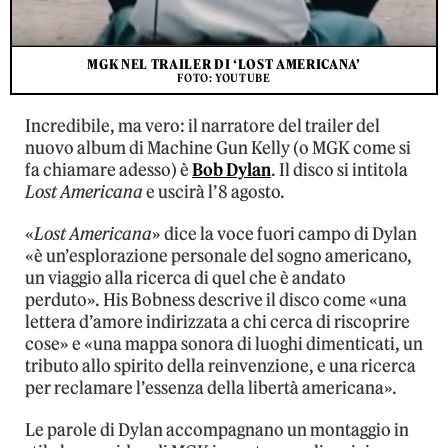
MGK NEL TRAILER DI ‘LOST AMERICANA’
FOTO: YOUTUBE
Incredibile, ma vero: il narratore del trailer del
nuovo album di Machine Gun Kelly (o MGK come si
fa chiamare adesso) è
Bob Dylan
. Il disco si intitola
Lost Americana
e uscirà l’8 agosto.
«
Lost Americana
» dice la voce fuori campo di Dylan
«è un’esplorazione personale del sogno americano,
un viaggio alla ricerca di quel che è andato
perduto». His Bobness descrive il disco come «una
lettera d’amore indirizzata a chi cerca di riscoprire
cose» e «una mappa sonora di luoghi dimenticati, un
tributo allo spirito della reinvenzione, e una ricerca
per reclamare l’essenza della libertà americana».
Le parole di Dylan accompagnano un montaggio in