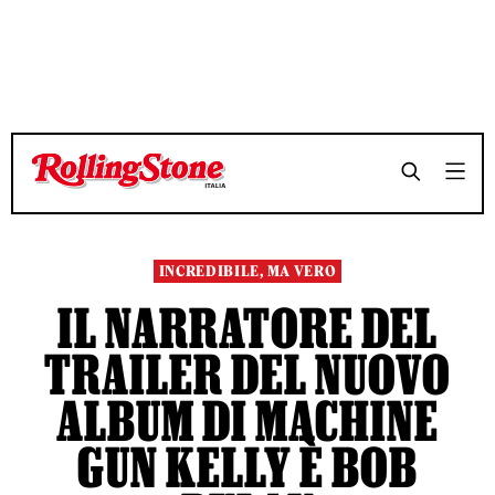
TEMPO DI LETTURA 4 MINUTI
TEMPO DI LETTURA 4 MINUTI
SHARE
SHARE
INCREDIBILE, MA VERO
IL NARRATORE DEL
TRAILER DEL NUOVO
ALBUM DI MACHINE
GUN KELLY È BOB