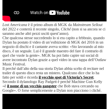
Lost Americana
è il primo album di MGK da
Mainstream Sellout
del 2022 e conterrà il recente singolo,
Cliché
(non si sa ancora se ci
saranno anche altri pezzi usciti quest’anno).
Che qualcosa stesse succedendo lo si era capito a febbraio, quando
Dylan ha postato il video di un’esibizione di MGK del 2016 in un
negozio di dischi e il cantante aveva scritto: «Sto lavorando al mio
disco, è un segnale. Lui è il grande maestro del fare il contrario di
quel che vuole la gente». MGK ha poi fatto capire sui social di
avere incontrato Dylan grazie a quel video in una tappa dell’Outlaw
Music Festival.
Il perché dall’alto della sua storia Dylan abbia scelto di recitare nel
trailer di questo disco resta un mistero. Qualcuno dice che lo ha
fatto per soldi e ricorda
il vecchio spot di Victoria’s Secret
.
Secondo il dylanologo Ray Padgett è perché Machine Gun Kelly
«è
il nome di un vecchio gangster
che Bob stava cercando su
Google». O forse semplicemente a Dylan non piacciono i cliché.