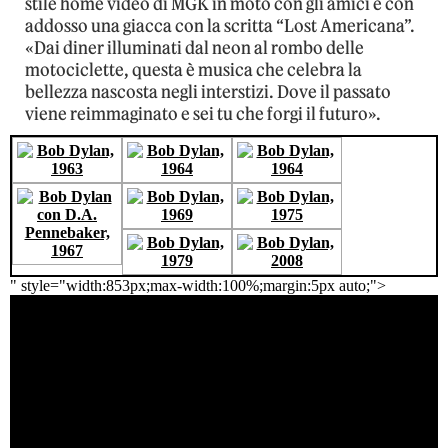
stile home video di MGK in moto con gli amici e con
addosso una giacca con la scritta “Lost Americana”.
«Dai diner illuminati dal neon al rombo delle
motociclette, questa è musica che celebra la
bellezza nascosta negli interstizi. Dove il passato
viene reimmaginato e sei tu che forgi il futuro».
" style="width:853px;max-width:100%;margin:5px auto;">