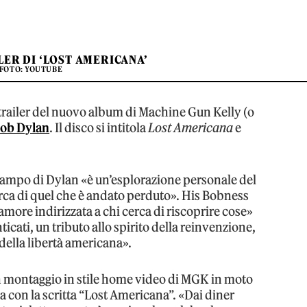
LER DI ‘LOST AMERICANA’
FOTO: YOUTUBE
l trailer del nuovo album di Machine Gun Kelly (o
ob Dylan
. Il disco si intitola
Lost Americana
e
 campo di Dylan «è un’esplorazione personale del
erca di quel che è andato perduto». His Bobness
amore indirizzata a chi cerca di riscoprire cose»
cati, un tributo allo spirito della reinvenzione,
 della libertà americana».
 montaggio in stile home video di MGK in moto
a con la scritta “Lost Americana”. «Dai diner