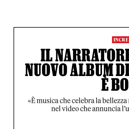
INCRE
IL NARRATORE
NUOVO ALBUM DI
È B
«È musica che celebra la bellezza 
nel video che annuncia l’u