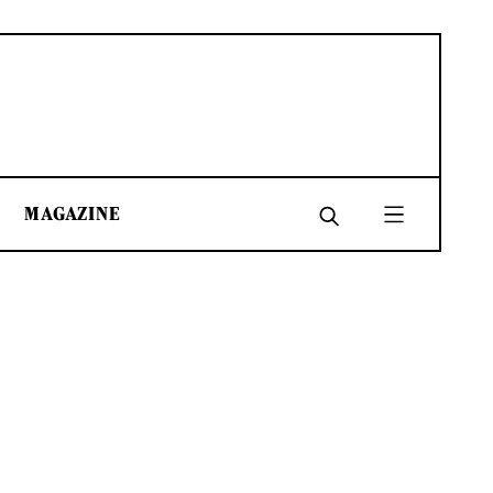
MAGAZINE
SHARE
SHARE