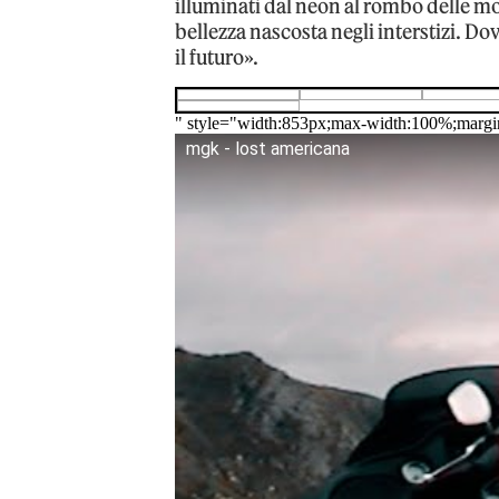
illuminati dal neon al rombo delle mo
bellezza nascosta negli interstizi. Do
il futuro».
" style="width:853px;max-width:100%;margi
mgk - lost americana