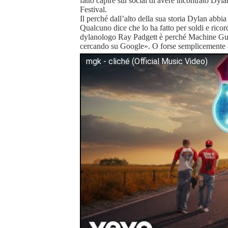
fatto capire sui social di avere incontrato Dy
Festival.
Il perché dall’alto della sua storia Dylan abbia 
Qualcuno dice che lo ha fatto per soldi e rico
dylanologo Ray Padgett è perché Machine G
cercando su Google». O forse semplicemente a
mgk - cliché (Official Music Video)