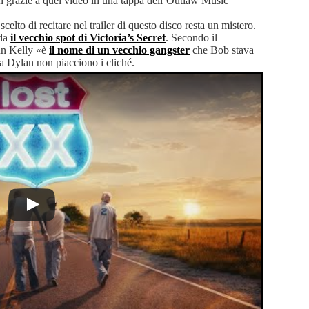
lan grazie a quel video in una tappa dell’Outlaw Music
scelto di recitare nel trailer di questo disco resta un mistero.
rda
il vecchio spot di Victoria’s Secret
. Secondo il
un Kelly «è
il nome di un vecchio gangster
che Bob stava
 Dylan non piacciono i cliché.