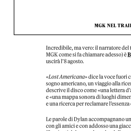
MGK NEL TRAI
Incredibile, ma vero: il narratore de
MGK come si fa chiamare adesso) è
B
uscirà l’8 agosto.
«
Lost Americana
» dice la voce fuori
sogno americano, un viaggio alla ric
descrive il disco come «una lettera d’
e «una mappa sonora di luoghi dimenti
e una ricerca per reclamare l’essenza
Le parole di Dylan accompagnano un
con gli amici e con addosso una giacc