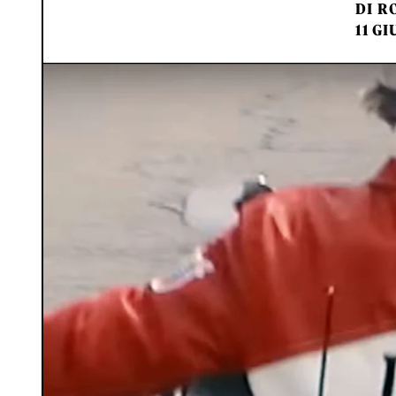
DI
RO
11 GI