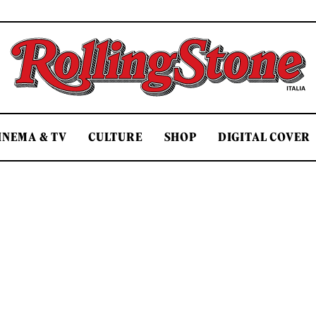
Rolling Stone Italia
INEMA & TV
CULTURE
SHOP
DIGITAL COVER