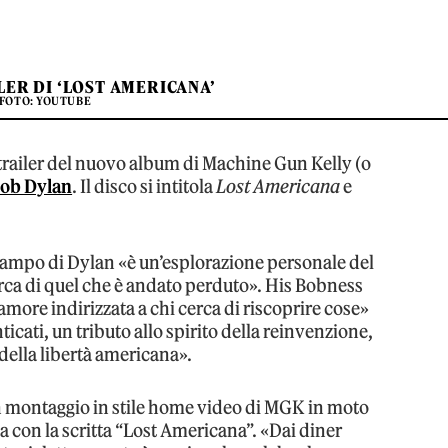
LER DI ‘LOST AMERICANA’
FOTO: YOUTUBE
l trailer del nuovo album di Machine Gun Kelly (o
ob Dylan
. Il disco si intitola
Lost Americana
e
 campo di Dylan «è un’esplorazione personale del
erca di quel che è andato perduto». His Bobness
amore indirizzata a chi cerca di riscoprire cose»
cati, un tributo allo spirito della reinvenzione,
 della libertà americana».
 montaggio in stile home video di MGK in moto
a con la scritta “Lost Americana”. «Dai diner