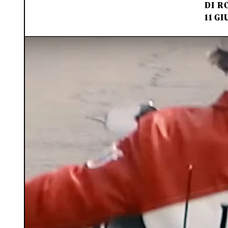
DI
RO
11 GI