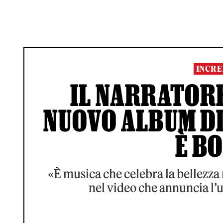
INCRE
IL NARRATORE
NUOVO ALBUM DI
È B
«È musica che celebra la bellezza 
nel video che annuncia l’u