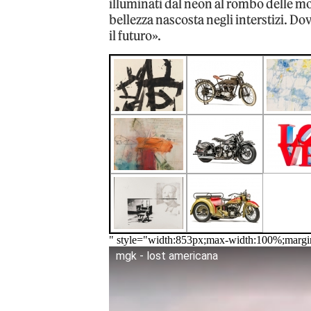
illuminati dal neon al rombo delle mo
bellezza nascosta negli interstizi. Do
il futuro».
" style="width:853px;max-width:100%;margi
mgk - lost americana