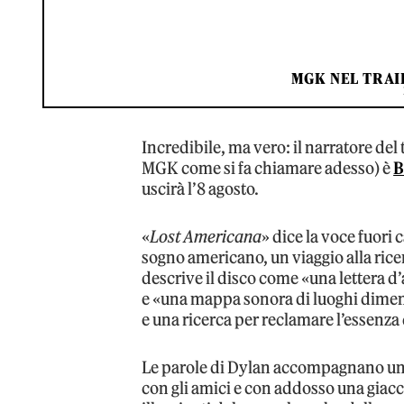
MGK NEL TRAI
Incredibile, ma vero: il narratore de
MGK come si fa chiamare adesso) è
B
uscirà l’8 agosto.
«
Lost Americana
» dice la voce fuori
sogno americano, un viaggio alla ric
descrive il disco come «una lettera d’
e «una mappa sonora di luoghi dimenti
e una ricerca per reclamare l’essenza
Le parole di Dylan accompagnano un
con gli amici e con addosso una giacc