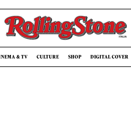
Rolling Stone Italia
INEMA & TV
CULTURE
SHOP
DIGITAL COVER