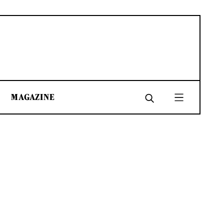
MAGAZINE
SHARE
SHARE