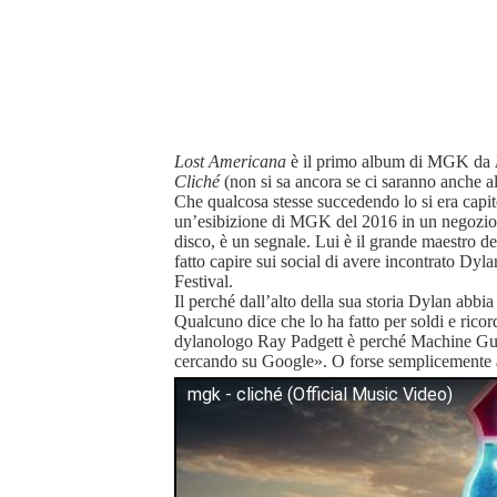
Lost Americana
è il primo album di MGK da
Cliché
(non si sa ancora se ci saranno anche alt
Che qualcosa stesse succedendo lo si era capit
un’esibizione di MGK del 2016 in un negozio di
disco, è un segnale. Lui è il grande maestro d
fatto capire sui social di avere incontrato Dy
Festival.
Il perché dall’alto della sua storia Dylan abbia 
Qualcuno dice che lo ha fatto per soldi e rico
dylanologo Ray Padgett è perché Machine G
cercando su Google». O forse semplicemente a
mgk - cliché (Official Music Video)