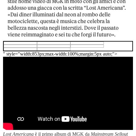
stile home video di MGK in moto con gli amici e con
addosso una giacca con la scritta “Lost Americana”.
«Dai diner illuminati dal neon al rombo delle
motociclette, questa è musica che celebra la
bellezza nascosta negli interstizi. Dove il passato
viene reimmaginato e sei tu che forgi il futuro».
" style="width:853px;max-width:100%;margin:5px auto;">
Lost Americana
è il primo album di MGK da
Mainstream Sellout