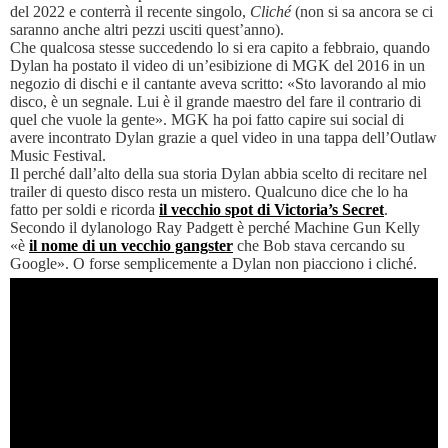
del 2022 e conterrà il recente singolo,
Cliché
(non si sa ancora se ci
saranno anche altri pezzi usciti quest’anno).
Che qualcosa stesse succedendo lo si era capito a febbraio, quando
Dylan ha postato il video di un’esibizione di MGK del 2016 in un
negozio di dischi e il cantante aveva scritto: «Sto lavorando al mio
disco, è un segnale. Lui è il grande maestro del fare il contrario di
quel che vuole la gente». MGK ha poi fatto capire sui social di
avere incontrato Dylan grazie a quel video in una tappa dell’Outlaw
Music Festival.
Il perché dall’alto della sua storia Dylan abbia scelto di recitare nel
trailer di questo disco resta un mistero. Qualcuno dice che lo ha
fatto per soldi e ricorda
il vecchio spot di Victoria’s Secret
.
Secondo il dylanologo Ray Padgett è perché Machine Gun Kelly
«è
il nome di un vecchio gangster
che Bob stava cercando su
Google». O forse semplicemente a Dylan non piacciono i cliché.