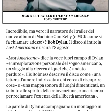
MGK NEL TRAILER DI ‘LOST AMERICANA’
FOTO: YOUTUBE
Incredibile, ma vero: il narratore del trailer del
nuovo album di Machine Gun Kelly (o MGK come si
fa chiamare adesso) è
Bob Dylan
. Il disco si intitola
Lost Americana
e uscirà l’8 agosto.
«
Lost Americana
» dice la voce fuori campo di Dylan
«è un’esplorazione personale del sogno americano,
un viaggio alla ricerca di quel che è andato
perduto». His Bobness descrive il disco come «una
lettera d’amore indirizzata a chi cerca di riscoprire
cose» e «una mappa sonora di luoghi dimenticati, un
tributo allo spirito della reinvenzione, e una ricerca
per reclamare l’essenza della libertà americana».
Le parole di Dylan accompagnano un montaggio in