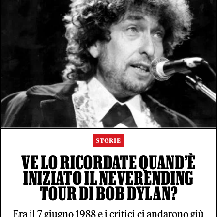
STORIE
VE LO RICORDATE QUAND’È
INIZIATO IL NEVERENDING
TOUR DI BOB DYLAN?
Era il 7 giugno 1988 e i critici ci andarono giù