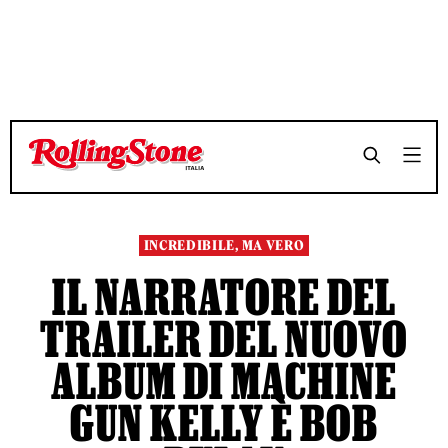
TEMPO DI LETTURA 4 MINUTI
TEMPO DI LETTURA 4 MINUTI
SHARE
SHARE
INCREDIBILE, MA VERO
IL NARRATORE DEL
TRAILER DEL NUOVO
ALBUM DI MACHINE
GUN KELLY È BOB