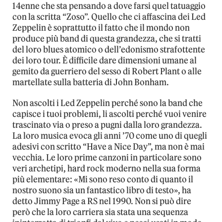
14enne che sta pensando a dove farsi quel tatuaggio
con la scritta “Zoso”. Quello che ci affascina dei Led
Zeppelin è soprattutto il fatto che il mondo non
produce più band di questa grandezza, che si tratti
del loro blues atomico o dell’edonismo strafottente
dei loro tour. È difficile dare dimensioni umane al
gemito da guerriero del sesso di Robert Plant o alle
martellate sulla batteria di John Bonham.
Non ascolti i Led Zeppelin perché sono la band che
capisce i tuoi problemi, li ascolti perché vuoi venire
trascinato via o preso a pugni dalla loro grandezza.
La loro musica evoca gli anni ’70 come uno di quegli
adesivi con scritto “Have a Nice Day”, ma non è mai
vecchia. Le loro prime canzoni in particolare sono
veri archetipi, hard rock moderno nella sua forma
più elementare: «Mi sono reso conto di quanto il
nostro suono sia un fantastico libro di testo», ha
detto Jimmy Page a RS nel 1990. Non si può dire
però che la loro carriera sia stata una sequenza