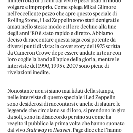
ininterrotta di trionfi dal vivo e pesci usati in modo
volgare e improprio. Come spiega Mikal Gilmore
nell’eccellente pezzo che apre questo speciale di
Rolling Stone, i Led Zeppelin sono stati denigrati e
amati nello stesso modo e il loro declino alla fine
degli anni ’80 è stato rapido e diretto. Abbiamo
deciso di raccontare questa saga così potente da
diversi punti di vista: la cover story del 1975 scritta
da Cameron Crowe dopo essere andato in tour con
loro coglie la band all’apice della gloria, mentre le
interviste del 1990, 1995 e 2007 sono piene di
rivelazioni inedite.
Nonostante non si siano mai fidati della stampa,
nelle interviste di questo speciale i Led Zeppelin
sono desiderosi di raccontarsi e anche di sfatare le
leggende che circolano su di loro, si prendono in giro
da soli, sono in disaccordo persino su come ha
reagito il pubblico la prima volta che hanno suonato
dal vivo
Stairway to Heaven
. Page dice che l’hanno