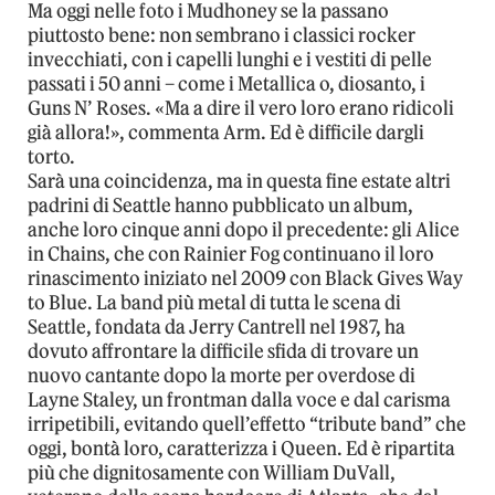
Ma oggi nelle foto i Mudhoney se la passano
piuttosto bene: non sembrano i classici rocker
invecchiati, con i capelli lunghi e i vestiti di pelle
passati i 50 anni – come i Metallica o, diosanto, i
Guns N’ Roses. «Ma a dire il vero loro erano ridicoli
già allora!», commenta Arm. Ed è difficile dargli
torto.
Sarà una coincidenza, ma in questa fine estate altri
padrini di Seattle hanno pubblicato un album,
anche loro cinque anni dopo il precedente: gli Alice
in Chains, che con Rainier Fog continuano il loro
rinascimento iniziato nel 2009 con Black Gives Way
to Blue. La band più metal di tutta le scena di
Seattle, fondata da Jerry Cantrell nel 1987, ha
dovuto affrontare la difficile sfida di trovare un
nuovo cantante dopo la morte per overdose di
Layne Staley, un frontman dalla voce e dal carisma
irripetibili, evitando quell’effetto “tribute band” che
oggi, bontà loro, caratterizza i Queen. Ed è ripartita
più che dignitosamente con William DuVall,