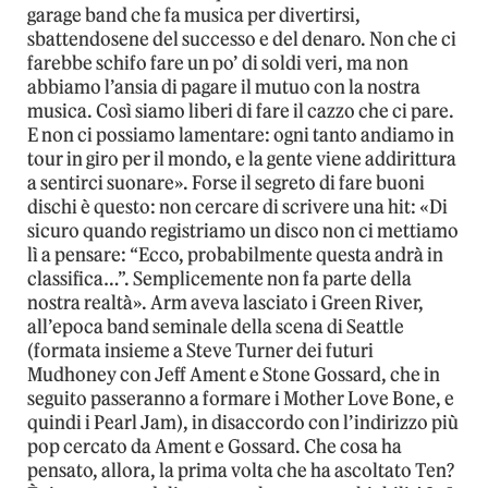
garage band che fa musica per divertirsi,
sbattendosene del successo e del denaro. Non che ci
farebbe schifo fare un po’ di soldi veri, ma non
abbiamo l’ansia di pagare il mutuo con la nostra
musica. Così siamo liberi di fare il cazzo che ci pare.
E non ci possiamo lamentare: ogni tanto andiamo in
tour in giro per il mondo, e la gente viene addirittura
a sentirci suonare». Forse il segreto di fare buoni
dischi è questo: non cercare di scrivere una hit: «Di
sicuro quando registriamo un disco non ci mettiamo
lì a pensare: “Ecco, probabilmente questa andrà in
classifica…”. Semplicemente non fa parte della
nostra realtà». Arm aveva lasciato i Green River,
all’epoca band seminale della scena di Seattle
(formata insieme a Steve Turner dei futuri
Mudhoney con Jeff Ament e Stone Gossard, che in
seguito passeranno a formare i Mother Love Bone, e
quindi i Pearl Jam), in disaccordo con l’indirizzo più
pop cercato da Ament e Gossard. Che cosa ha
pensato, allora, la prima volta che ha ascoltato Ten?