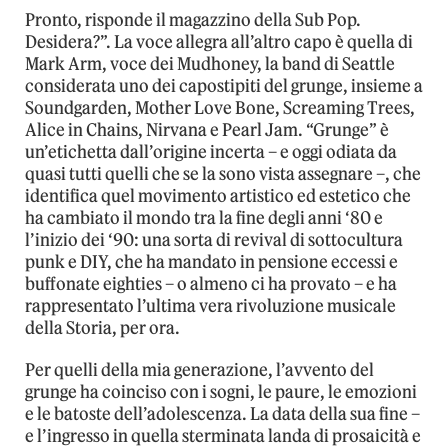
Pronto, risponde il magazzino della Sub Pop.
Desidera?”. La voce allegra all’altro capo è quella di
Mark Arm, voce dei Mudhoney, la band di Seattle
considerata uno dei capostipiti del grunge, insieme a
Soundgarden, Mother Love Bone, Screaming Trees,
Alice in Chains, Nirvana e Pearl Jam. “Grunge” è
un’etichetta dall’origine incerta – e oggi odiata da
quasi tutti quelli che se la sono vista assegnare –, che
identifica quel movimento artistico ed estetico che
ha cambiato il mondo tra la fine degli anni ‘80 e
l’inizio dei ‘90: una sorta di revival di sottocultura
punk e DIY, che ha mandato in pensione eccessi e
buffonate eighties – o almeno ci ha provato – e ha
rappresentato l’ultima vera rivoluzione musicale
della Storia, per ora.
Per quelli della mia generazione, l’avvento del
grunge ha coinciso con i sogni, le paure, le emozioni
e le batoste dell’adolescenza. La data della sua fine –
e l’ingresso in quella sterminata landa di prosaicità e