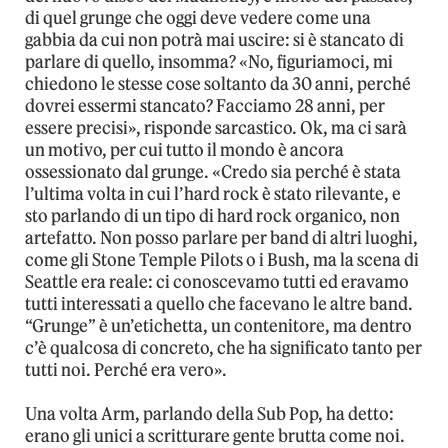
di quel grunge che oggi deve vedere come una
gabbia da cui non potrà mai uscire: si è stancato di
parlare di quello, insomma? «No, figuriamoci, mi
chiedono le stesse cose soltanto da 30 anni, perché
dovrei essermi stancato? Facciamo 28 anni, per
essere precisi», risponde sarcastico. Ok, ma ci sarà
un motivo, per cui tutto il mondo è ancora
ossessionato dal grunge. «Credo sia perché è stata
l’ultima volta in cui l’hard rock è stato rilevante, e
sto parlando di un tipo di hard rock organico, non
artefatto. Non posso parlare per band di altri luoghi,
come gli Stone Temple Pilots o i Bush, ma la scena di
Seattle era reale: ci conoscevamo tutti ed eravamo
tutti interessati a quello che facevano le altre band.
“Grunge” è un’etichetta, un contenitore, ma dentro
c’è qualcosa di concreto, che ha significato tanto per
tutti noi. Perché era vero».
Una volta Arm, parlando della Sub Pop, ha detto:
erano gli unici a scritturare gente brutta come noi.