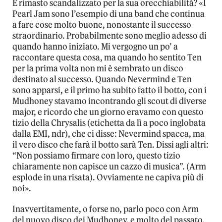
È rimasto scandalizzato per la sua orecchiabilità? «I
Pearl Jam sono l’esempio di una band che continua
a fare cose molto buone, nonostante il successo
straordinario. Probabilmente sono meglio adesso di
quando hanno iniziato. Mi vergogno un po’ a
raccontare questa cosa, ma quando ho sentito Ten
per la prima volta non mi è sembrato un disco
destinato al successo. Quando Nevermind e Ten
sono apparsi, e il primo ha subito fatto il botto, con i
Mudhoney stavamo incontrando gli scout di diverse
major, e ricordo che un giorno eravamo con questo
tizio della Chrysalis (etichetta da lì a poco inglobata
dalla EMI, ndr), che ci disse: Nevermind spacca, ma
il vero disco che farà il botto sarà Ten. Dissi agli altri:
“Non possiamo firmare con loro, questo tizio
chiaramente non capisce un cazzo di musica”. (Arm
esplode in una risata). Ovviamente ne capiva più di
noi».
Inavvertitamente, o forse no, parlo poco con Arm
del nuovo disco dei Mudhoney, e molto del passato,