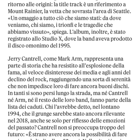
ritorno alle origini: la title track è un riferimento a
Mount Rainier, la vetta che sovrasta l’area di Seattle.
«Un omaggio a tutto ciò che siamo stati: da dove
veniamo, chi siamo, i trionfi e le tragedie che
abbiamo vissuto», spiega. L’album, inoltre, è stato
registrato allo Studio X, dove la band aveva prodotto
il disco omonimo del 1995.
Jerry Cantrell, come Mark Arm, rappresenta una
parte di storia che ha resistito all’esplosione della
fama, al veloce disinteresse dei media e agli anni del
declino del rock, raggiungendo una sorta di serenità
che non impedisce loro di fare ancora buoni dischi.
In tanti si sono persi lungo la strada, ma né Cantrell
né Arm, né il resto delle loro band, fanno parte della
lista dei caduti. Chi l’avrebbe detto, nel lontano
1994, che il grunge sarebbe stato ancora rilevante
nel 2018, anche se solo per riflesso delle emozioni
del passato? Cantrell non si preoccupa troppo del
futuro: «È strano avere ancora la possibilità di fare