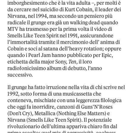
imborghesimento che è la vita adulta –, per molti è
da cercare nel suicidio di Kurt Cobain, il leader dei
Nirvana, nel 1994, ma secondo un pensiero più
radicale il grunge era già un walking dead quando
MTV ha trasmesso per la prima volta il video di
Smells Like Teen Spirit nel 1991, assicurandone
l’immortalità tramite il mercimonio dell’ anima di
Cobain e soci al satana dell’heavy rotation; oppure
quando i Pearl Jam hanno pubblicato per Epic,
etichetta della major Sony,
Ten
, il loro
radiofonicissimo album di debutto, l’anno
successivo.
Il grunge ha fatto irruzione nella vita di chi scrive nel
1992, sotto forma di una musicassetta che
conteneva, mischiate con una leggerezza filologica
che oggi fa inorridire, canzoni di Guns’N’Roses
(Don’t Cry), Metallica (Nothing Else Matters) e
Nirvana (Smells Like Teen Spirit). Il potenziale
rivoluzionario dell’ultima appariva chiaro fin dal