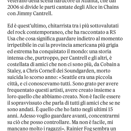
veterano della scena hardcore di Atlanta, che dal
2006 si divide le parti cantate degli Alice in Chains
con Jimmy Cantrell.
Ed è quest’ultimo, chitarrista tra i più sottovalutati
del rock contemporaneo, che ha raccontato a RS
Usa che cosa significa guardare indietro al momento
irripetibile in cui la provincia americana più grigia
ed estrema ha conquistato il mondo: una storia
intensa che, purtroppo, per Cantrell e gli altri, è
costellata di amici che non ci sono più, da Cobain a
Staley, a Chris Cornell dei Soundgarden, morto
suicida lo scorso anno: «Seattle era una piccola
città, e ci conoscevamo tutti. Sono grato per avere
frequentato questi artisti, avere creato insieme a
loro quello che abbiamo creato. Non è facile essere
il sopravvissuto che parla di tutti gli amici che se ne
sono andati. È quello che ho fatto negli ultimi 15
anni. Adesso voglio guardare avanti, concentrarmi
su ciò che posso controllare. Ma non è facile, mi
mancano molto i ragazzi». Rainier Fog sembra un