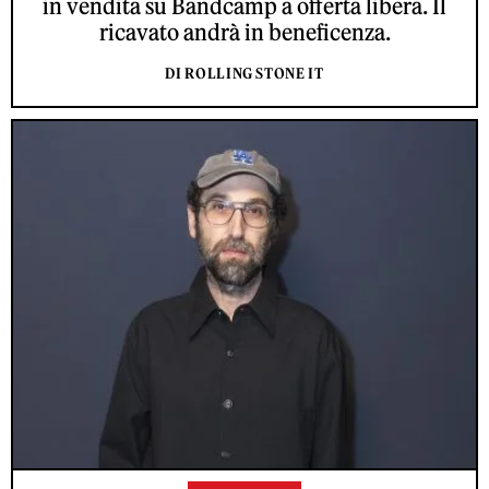
in vendita su Bandcamp a offerta libera. Il
ricavato andrà in beneficenza.
DI ROLLING STONE IT