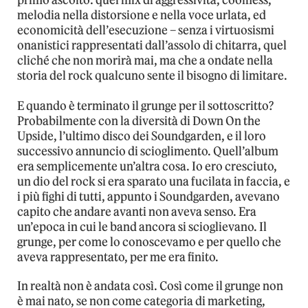
primo ascolto: quel mix di aggressività, coolness,
melodia nella distorsione e nella voce urlata, ed
economicità dell’esecuzione – senza i virtuosismi
onanistici rappresentati dall’assolo di chitarra, quel
cliché che non morirà mai, ma che a ondate nella
storia del rock qualcuno sente il bisogno di limitare.
E quando è terminato il grunge per il sottoscritto?
Probabilmente con la diversità di Down On the
Upside, l’ultimo disco dei Soundgarden, e il loro
successivo annuncio di scioglimento. Quell’album
era semplicemente un’altra cosa. Io ero cresciuto,
un dio del rock si era sparato una fucilata in faccia, e
i più fighi di tutti, appunto i Soundgarden, avevano
capito che andare avanti non aveva senso. Era
un’epoca in cui le band ancora si scioglievano. Il
grunge, per come lo conoscevamo e per quello che
aveva rappresentato, per me era finito.
In realtà non è andata così. Così come il grunge non
è mai nato, se non come categoria di marketing,