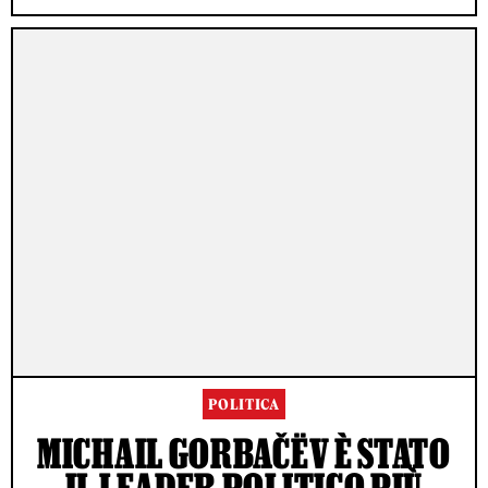
POLITICA
MICHAIL GORBAČËV È STATO