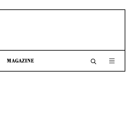
MAGAZINE
SHARE
SHARE