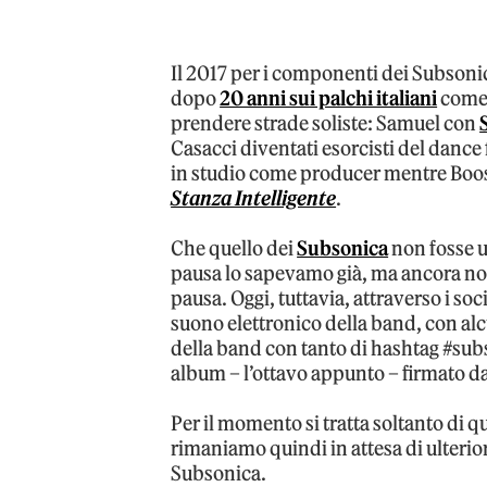
Il 2017 per i componenti dei Subsonic
dopo
20 anni sui palchi italiani
come 
prendere strade soliste: Samuel con
Casacci diventati esorcisti del dance
in studio come producer mentre Boosta
Stanza Intelligente
.
Che quello dei
Subsonica
non fosse u
pausa lo sapevamo già, ma ancora no
pausa. Oggi, tuttavia, attraverso i soc
suono elettronico della band, con alc
della band con tanto di hashtag #su
album – l’ottavo appunto – firmato da
Per il momento si tratta soltanto di q
rimaniamo quindi in attesa di ulterior
Subsonica.