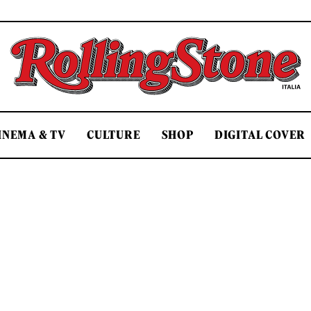
Rolling Stone Italia
INEMA & TV
CULTURE
SHOP
DIGITAL COVER