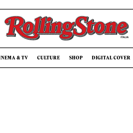
Rolling Stone Italia
INEMA & TV
CULTURE
SHOP
DIGITAL COVER