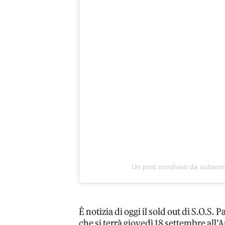
Un post condiviso da subsoni
È notizia di oggi il sold out di S.O.S. 
che si terrà giovedì 18 settembre all’