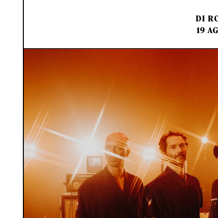
DI
RO
19 A