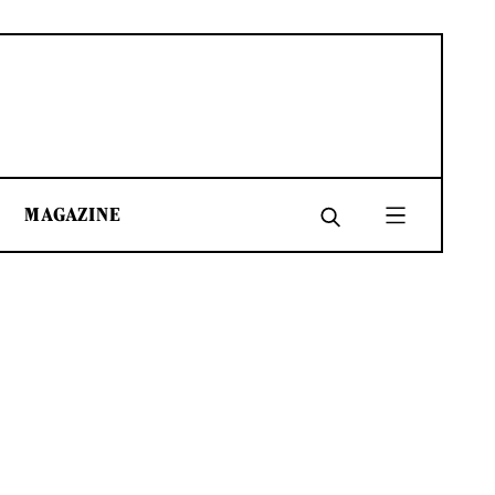
MAGAZINE
SHARE
SHARE