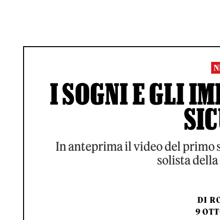
N
I SOGNI E GLI I
SI
In anteprima il video del primo s
solista del
DI
RO
9 OTT