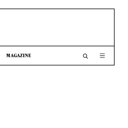
MAGAZINE
SHARE
SHARE