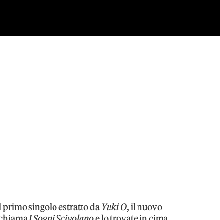
l primo singolo estratto da
Yuki O
, il nuovo
i chiama
I Sogni Scivolano
e lo trovate in cima