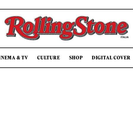
Rolling Stone Italia
INEMA & TV
CULTURE
SHOP
DIGITAL COVER