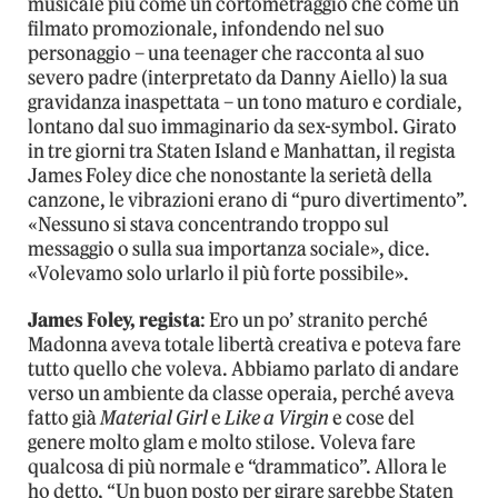
musicale più come un cortometraggio che come un
filmato promozionale, infondendo nel suo
personaggio – una teenager che racconta al suo
severo padre (interpretato da Danny Aiello) la sua
gravidanza inaspettata – un tono maturo e cordiale,
lontano dal suo immaginario da sex-symbol. Girato
in tre giorni tra Staten Island e Manhattan, il regista
James Foley dice che nonostante la serietà della
canzone, le vibrazioni erano di “puro divertimento”.
«Nessuno si stava concentrando troppo sul
messaggio o sulla sua importanza sociale», dice.
«Volevamo solo urlarlo il più forte possibile».
James Foley, regista
: Ero un po’ stranito perché
Madonna aveva totale libertà creativa e poteva fare
tutto quello che voleva. Abbiamo parlato di andare
verso un ambiente da classe operaia, perché aveva
fatto già
Material Girl
e
Like a Virgin
e cose del
genere molto glam e molto stilose. Voleva fare
qualcosa di più normale e “drammatico”. Allora le
ho detto, “Un buon posto per girare sarebbe Staten