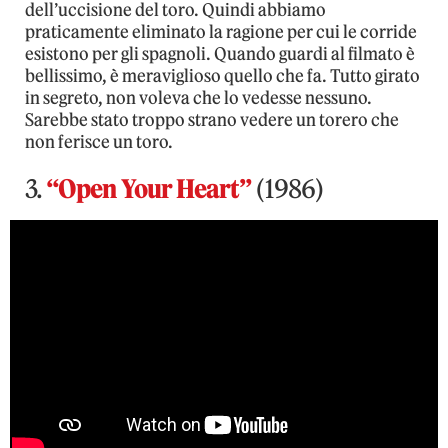
dell’uccisione del toro. Quindi abbiamo
praticamente eliminato la ragione per cui le corride
esistono per gli spagnoli. Quando guardi al filmato è
bellissimo, è meraviglioso quello che fa. Tutto girato
in segreto, non voleva che lo vedesse nessuno.
Sarebbe stato troppo strano vedere un torero che
non ferisce un toro.
3.
“Open Your Heart”
(1986)