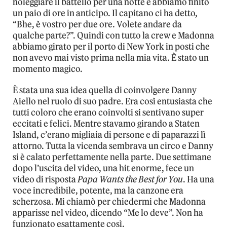
noleggiare il battello per una notte e abbiamo finito
un paio di ore in anticipo. Il capitano ci ha detto,
“Bhe, è vostro per due ore. Volete andare da
qualche parte?”. Quindi con tutto la crew e Madonna
abbiamo girato per il porto di New York in posti che
non avevo mai visto prima nella mia vita. È stato un
momento magico.
È stata una sua idea quella di coinvolgere Danny
Aiello nel ruolo di suo padre. Era così entusiasta che
tutti coloro che erano coinvolti si sentivano super
eccitati e felici. Mentre stavamo girando a Staten
Island, c’erano migliaia di persone e di paparazzi lì
attorno. Tutta la vicenda sembrava un circo e Danny
si è calato perfettamente nella parte. Due settimane
dopo l’uscita del video, una hit enorme, fece un
video di risposta
Papa Wants the Best for You
. Ha una
voce incredibile, potente, ma la canzone era
scherzosa. Mi chiamò per chiedermi che Madonna
apparisse nel video, dicendo “Me lo deve”. Non ha
funzionato esattamente così.