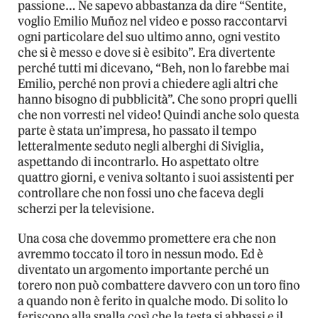
passione… Ne sapevo abbastanza da dire “Sentite,
voglio Emilio Muñoz nel video e posso raccontarvi
ogni particolare del suo ultimo anno, ogni vestito
che si è messo e dove si è esibito”. Era divertente
perché tutti mi dicevano, “Beh, non lo farebbe mai
Emilio, perché non provi a chiedere agli altri che
hanno bisogno di pubblicità”. Che sono propri quelli
che non vorresti nel video! Quindi anche solo questa
parte è stata un’impresa, ho passato il tempo
letteralmente seduto negli alberghi di Siviglia,
aspettando di incontrarlo. Ho aspettato oltre
quattro giorni, e veniva soltanto i suoi assistenti per
controllare che non fossi uno che faceva degli
scherzi per la televisione.
Una cosa che dovemmo promettere era che non
avremmo toccato il toro in nessun modo. Ed è
diventato un argomento importante perché un
torero non può combattere davvero con un toro fino
a quando non è ferito in qualche modo. Di solito lo
feriscono alla spalla così che la testa si abbassi e il