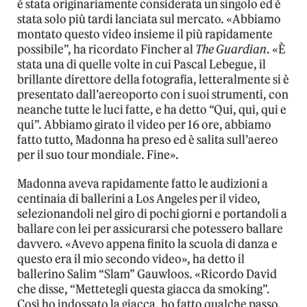
è stata originariamente considerata un singolo ed è
stata solo più tardi lanciata sul mercato. «Abbiamo
montato questo video insieme il più rapidamente
possibile”, ha ricordato Fincher al
The Guardian
. «È
stata una di quelle volte in cui Pascal Lebegue, il
brillante direttore della fotografia, letteralmente si è
presentato dall’aereoporto con i suoi strumenti, con
neanche tutte le luci fatte, e ha detto “Qui, qui, qui e
qui”. Abbiamo girato il video per 16 ore, abbiamo
fatto tutto, Madonna ha preso ed è salita sull’aereo
per il suo tour mondiale. Fine».
Madonna aveva rapidamente fatto le audizioni a
centinaia di ballerini a Los Angeles per il video,
selezionandoli nel giro di pochi giorni e portandoli a
ballare con lei per assicurarsi che potessero ballare
davvero. «Avevo appena finito la scuola di danza e
questo era il mio secondo video», ha detto il
ballerino Salim “Slam” Gauwloos. «Ricordo David
che disse, “Mettetegli questa giacca da smoking”.
Così ho indossato la giacca, ho fatto qualche passo,