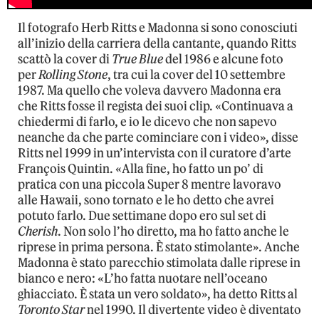
Il fotografo Herb Ritts e Madonna si sono conosciuti
all’inizio della carriera della cantante, quando Ritts
scattò la cover di
True Blue
del 1986 e alcune foto
per
Rolling Stone
, tra cui la cover del 10 settembre
1987. Ma quello che voleva davvero Madonna era
che Ritts fosse il regista dei suoi clip. «Continuava a
chiedermi di farlo, e io le dicevo che non sapevo
neanche da che parte cominciare con i video», disse
Ritts nel 1999 in un’intervista con il curatore d’arte
François Quintin. «Alla fine, ho fatto un po’ di
pratica con una piccola Super 8 mentre lavoravo
alle Hawaii, sono tornato e le ho detto che avrei
potuto farlo. Due settimane dopo ero sul set di
Cherish
. Non solo l’ho diretto, ma ho fatto anche le
riprese in prima persona. È stato stimolante». Anche
Madonna è stato parecchio stimolata dalle riprese in
bianco e nero: «L’ho fatta nuotare nell’oceano
ghiacciato. È stata un vero soldato», ha detto Ritts al
Toronto Star
nel 1990. Il divertente video è diventato