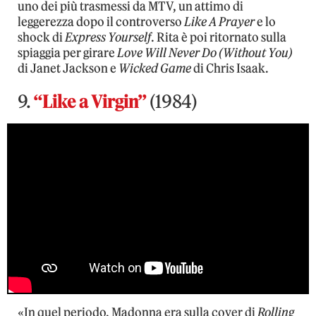
uno dei più trasmessi da MTV, un attimo di
leggerezza dopo il controverso
Like A Prayer
e lo
shock di
Express Yourself
. Rita è poi ritornato sulla
spiaggia per girare
Love Will Never Do (Without You)
di Janet Jackson e
Wicked Game
di Chris Isaak.
9.
“Like a Virgin”
(1984)
«In quel periodo, Madonna era sulla cover di
Rolling