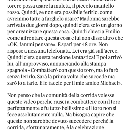
torero possa usare la muleta, il piccolo mantello
rosso. Quindi, se non era possibile ferirlo, come
avremmo fatto a farglielo usare? Madonna sarebbe
arrivata due giorni dopo, quindi c’era solo un giorno
per organizzare questa cosa. Quindi chiesi a Emilio
come affrontare questa cosa e lui non disse altro che
«OK, fammi pensare». E sparì per 48 ore. Non
rispose a nessuna telefonata. Lei era già sull’aereo.
Quindi c’era questa tensione fantastica! E poi arrivò
lui, all’improvviso, annunciando alla stampa
spagnola «Combatterò con questo toro, ma lo farò
senza ferirlo. Sarà la prima volta che succede ma
sarò io a farlo. E lo faccio per il mio amico Michael».
Non penso che la comunità della corrida volesse
questo video perché riuscì a combattere con il toro
perfettamente e fu tutto bellissimo e il toro non si
fece assolutamente nulla. Ma bisogna capire che
questo non sarebbe dovuto succedere perché la
corrida, sfortunatamente, è la celebrazione