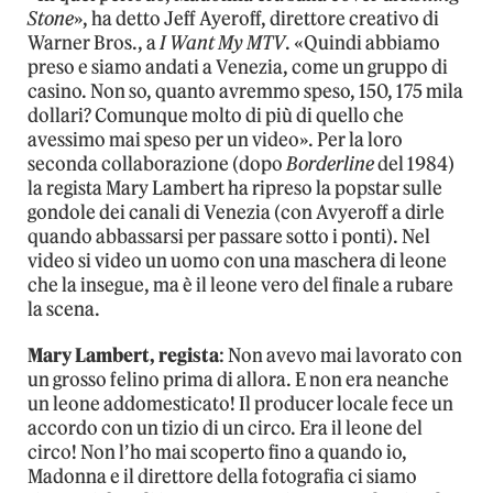
Stone
», ha detto Jeff Ayeroff, direttore creativo di
Warner Bros., a
I Want My MTV
. «Quindi abbiamo
preso e siamo andati a Venezia, come un gruppo di
casino. Non so, quanto avremmo speso, 150, 175 mila
dollari? Comunque molto di più di quello che
avessimo mai speso per un video». Per la loro
seconda collaborazione (dopo
Borderline
del 1984)
la regista Mary Lambert ha ripreso la popstar sulle
gondole dei canali di Venezia (con Avyeroff a dirle
quando abbassarsi per passare sotto i ponti). Nel
video si video un uomo con una maschera di leone
che la insegue, ma è il leone vero del finale a rubare
la scena.
Mary Lambert, regista
: Non avevo mai lavorato con
un grosso felino prima di allora. E non era neanche
un leone addomesticato! Il producer locale fece un
accordo con un tizio di un circo. Era il leone del
circo! Non l’ho mai scoperto fino a quando io,
Madonna e il direttore della fotografia ci siamo