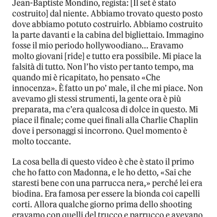
Jean-Baptiste Mondino, regista: [Il set è stato
costruito] dal niente. Abbiamo trovato questo posto
dove abbiamo potuto costruirlo. Abbiamo costruito
la parte davanti e la cabina del bigliettaio. Immagino
fosse il mio periodo hollywoodiano… Eravamo
molto giovani [ride] e tutto era possibile. Mi piace la
falsità di tutto. Non l’ho visto per tanto tempo, ma
quando mi è ricapitato, ho pensato «Che
innocenza». È fatto un po’ male, il che mi piace. Non
avevamo gli stessi strumenti, la gente ora è più
preparata, ma c’era qualcosa di dolce in questo. Mi
piace il finale; come quei finali alla Charlie Chaplin
dove i personaggi si incorrono. Quel momento è
molto toccante.
La cosa bella di questo video è che è stato il primo
che ho fatto con Madonna, e le ho detto, «Sai che
staresti bene con una parrucca nera,» perché lei era
biodina. Era famosa per essere la bionda coi capelli
corti. Allora qualche giorno prima dello shooting
eravamo con quelli del trucco e parrucco e avevano