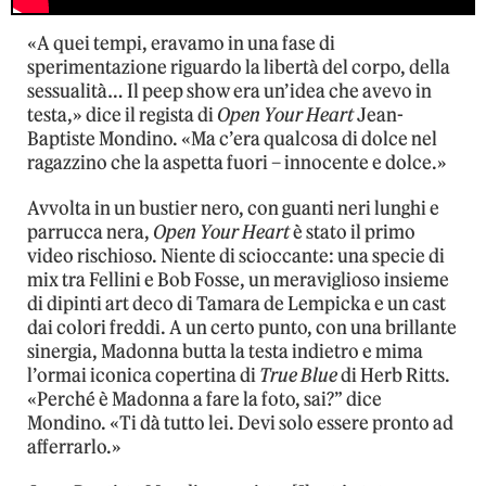
«A quei tempi, eravamo in una fase di
sperimentazione riguardo la libertà del corpo, della
sessualità… Il peep show era un’idea che avevo in
testa,» dice il regista di
Open Your Heart
Jean-
Baptiste Mondino. «Ma c’era qualcosa di dolce nel
ragazzino che la aspetta fuori – innocente e dolce.»
Avvolta in un bustier nero, con guanti neri lunghi e
parrucca nera,
Open Your Heart
è stato il primo
video rischioso. Niente di scioccante: una specie di
mix tra Fellini e Bob Fosse, un meraviglioso insieme
di dipinti art deco di Tamara de Lempicka e un cast
dai colori freddi. A un certo punto, con una brillante
sinergia, Madonna butta la testa indietro e mima
l’ormai iconica copertina di
True Blue
di Herb Ritts.
«Perché è Madonna a fare la foto, sai?” dice
Mondino. «Ti dà tutto lei. Devi solo essere pronto ad
afferrarlo.»