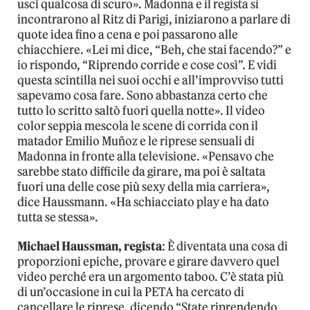
uscì qualcosa di scuro». Madonna e il regista si
incontrarono al Ritz di Parigi, iniziarono a parlare di
quote idea fino a cena e poi passarono alle
chiacchiere. «Lei mi dice, “Beh, che stai facendo?” e
io rispondo, “Riprendo corride e cose così”. E vidi
questa scintilla nei suoi occhi e all’improvviso tutti
sapevamo cosa fare. Sono abbastanza certo che
tutto lo scritto saltò fuori quella notte». Il video
color seppia mescola le scene di corrida con il
matador Emilio Muñoz e le riprese sensuali di
Madonna in fronte alla televisione. «Pensavo che
sarebbe stato difficile da girare, ma poi è saltata
fuori una delle cose più sexy della mia carriera»,
dice Haussmann. «Ha schiacciato play e ha dato
tutta se stessa».
Michael Haussman, regista
: È diventata una cosa di
proporzioni epiche, provare e girare davvero quel
video perché era un argomento taboo. C’è stata più
di un’occasione in cui la PETA ha cercato di
cancellare le riprese, dicendo “State riprendendo