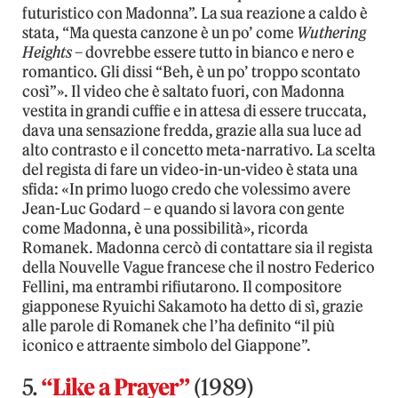
futuristico con Madonna”. La sua reazione a caldo è
stata, “Ma questa canzone è un po’ come
Wuthering
Heights
– dovrebbe essere tutto in bianco e nero e
romantico. Gli dissi “Beh, è un po’ troppo scontato
così”». Il video che è saltato fuori, con Madonna
vestita in grandi cuffie e in attesa di essere truccata,
dava una sensazione fredda, grazie alla sua luce ad
alto contrasto e il concetto meta-narrativo. La scelta
del regista di fare un video-in-un-video è stata una
sfida: «In primo luogo credo che volessimo avere
Jean-Luc Godard – e quando si lavora con gente
come Madonna, è una possibilità», ricorda
Romanek. Madonna cercò di contattare sia il regista
della Nouvelle Vague francese che il nostro Federico
Fellini, ma entrambi rifiutarono. Il compositore
giapponese Ryuichi Sakamoto ha detto di sì, grazie
alle parole di Romanek che l’ha definito “il più
iconico e attraente simbolo del Giappone”.
5.
“Like a Prayer”
(1989)