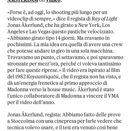
AMSTERDAM
on
Vimeo
.
«Forse è, ad oggi, lo shooting più lungo per un
videoclip di sempre,» dice il regista di
Ray of Light
Jonas Åkerlund, che ha girato a New York, Los
Angeles e Las Vegas questo pastiche velocizzato.
«Abbiamo girato tipo 14 giorni. Ma eravamo in
pochissimi. La mia idea era quella di avere una crew
che potesse andare in giro in una sola macchina.
Trovavamo un punto, ci settavamo, e poi sparavamo
stronzate per mezz’ora, perché ci voleva tantissimo
per fare queste riprese.» Il video era ispirato al film
del 1982
Koyaanisqatsi
, che il regista non ha visto, e
dà un’energia frenetica al primo approccio di
Madonna verso la house music. Åkerlund è stato
l’unico collaboratore di Madonna a vincere il VMA
per il video dell’anno.
Jonas Åkerlund, regista: Abbiamo fatto delle prove
a Stoccolma con una cinepresa per farle vedere che
tecnica volevo usare, e il test era venuto così bene