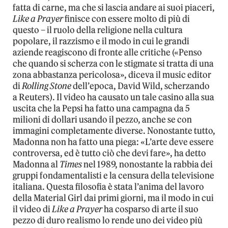
fatta di carne, ma che si lascia andare ai suoi piaceri,
Like a Prayer
finisce con essere molto di più di
questo – il ruolo della religione nella cultura
popolare, il razzismo e il modo in cui le grandi
aziende reagiscono di fronte alle critiche («Penso
che quando si scherza con le stigmate si tratta di una
zona abbastanza pericolosa», diceva il music editor
di
Rolling Stone
dell’epoca, David Wild, scherzando
a Reuters). Il video ha causato un tale casino alla sua
uscita che la Pepsi ha fatto una campagna da 5
milioni di dollari usando il pezzo, anche se con
immagini completamente diverse. Nonostante tutto,
Madonna non ha fatto una piega: «L’arte deve essere
controversa, ed è tutto ciò che devi fare», ha detto
Madonna al
Times
nel 1989, nonostante la rabbia dei
gruppi fondamentalisti e la censura della televisione
italiana. Questa filosofia è stata l’anima del lavoro
della Material Girl dai primi giorni, ma il modo in cui
il video di
Like a Prayer
ha cosparso di arte il suo
pezzo di duro realismo lo rende uno dei video più