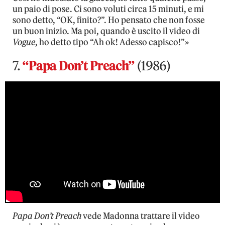
un paio di pose. Ci sono voluti circa 15 minuti, e mi
sono detto, “OK, finito?”. Ho pensato che non fosse
un buon inizio. Ma poi, quando è uscito il video di
Vogue
, ho detto tipo “Ah ok! Adesso capisco!”»
7.
“Papa Don’t Preach”
(1986)
Papa Don’t Preach
vede Madonna trattare il video