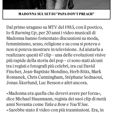
MADONNA SUL SET DI "PAPA DON'T PREACH"
Dal primo uragano su MTV del 1983, con il poetico,
lo-fi
Burning Up
, per 20 anni i video musicali di
Madonna hanno fomentato discussioni su moda,
femminismo, sesso, religione e su cosa si poteva o
non si poteva mostrare in televisione. Ad aiutarla a
realizzare questi 67 clip – una delle evoluzioni visive
più rapide della storia del pop – ci sono stati alcuni
tra i registi e fotografi più celebri, tra cui David
Fincher, Jean-Baptiste Mondino, Herb Ritts, Mark
Romanek, Chris Cunningham, Stéphane Sednaoui,
Jonas Åkerlund, Luc Besson e altri ancora.
«Madonna era quella che dovevi avere per forza»,
dice Michael Hausmann, regista dei suoi clip di metà
anni Novanta come
Take a Bow
e
You’ll See
.
«Sarebbe stato il video con più trasmissioni. Era, in