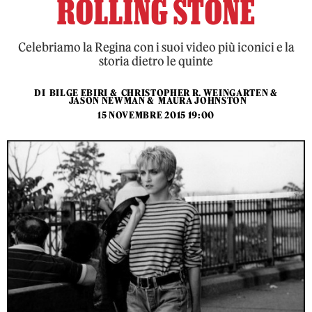
ROLLING STONE
Celebriamo la Regina con i suoi video più iconici e la
storia dietro le quinte
DI
BILGE EBIRI
&
CHRISTOPHER R. WEINGARTEN
&
JASON NEWMAN
&
MAURA JOHNSTON
15 NOVEMBRE 2015 19:00