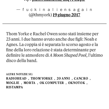
— ｆｕｃｋｉｎ ａｌｉｅｎｓ ａｇａｉｎ
(@thmyork)
19 giugno 2017
Thom Yorke e Rachel Owen sono stati insieme per
23 anni. I due hanno avuto anche due figli: Noah e
Agnes. La coppia si è separata lo scorso agosto e la
fine della loro relazione è stata determinante per
definire le atmosfere di
A Moon Shaped Pool
, l’ultimo
disco della band.
ALTRE NOTIZIE SU:
RADIOHEAD
THOM YORKE
20 ANNI
CANCRO
MOGLIE
MORTA
OK COMPUTER
OKNOTOK
RISTAMPA