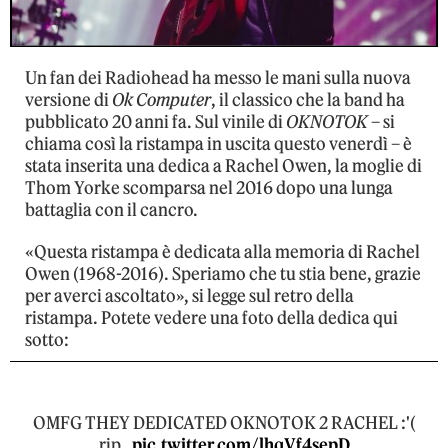
Un fan dei Radiohead ha messo le mani sulla nuova
versione di
Ok Computer
, il classico che la band ha
pubblicato 20 anni fa. Sul vinile di
OKNOTOK
– si
chiama così la ristampa in uscita questo venerdì – è
stata inserita una dedica a Rachel Owen, la moglie di
Thom Yorke scomparsa nel 2016 dopo una lunga
battaglia con il cancro.
«Questa ristampa è dedicata alla memoria di Rachel
Owen (1968-2016). Speriamo che tu stia bene, grazie
per averci ascoltato», si legge sul retro della
ristampa. Potete vedere una foto della dedica qui
sotto:
OMFG THEY DEDICATED OKNOTOK 2 RACHEL :'(
rip .
pic.twitter.com/lhqVf4sepD