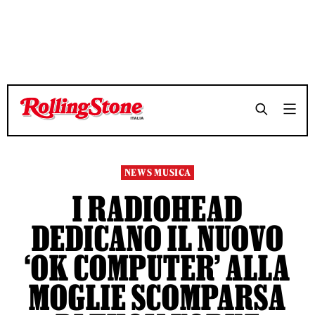
TEMPO DI LETTURA 3 MINUTI
TEMPO DI LETTURA 3 MINUTI
SHARE
SHARE
NEWS MUSICA
I RADIOHEAD
DEDICANO IL NUOVO
‘OK COMPUTER’ ALLA
MOGLIE SCOMPARSA