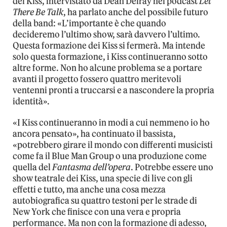
dei Kiss, intervistato da Dean Delray nel podcast
Let
There Be Talk
, ha parlato anche del possibile futuro
della band: «L’importante è che quando
decideremo l’ultimo show, sarà davvero l’ultimo.
Questa formazione dei Kiss si fermerà. Ma intende
solo questa formazione, i Kiss continueranno sotto
altre forme. Non ho alcune problema se a portare
avanti il progetto fossero quattro meritevoli
ventenni pronti a truccarsi e a nascondere la propria
identità».
«I Kiss continueranno in modi a cui nemmeno io ho
ancora pensato», ha continuato il bassista,
«potrebbero girare il mondo con differenti musicisti
come fa il Blue Man Group o una produzione come
quella del
Fantasma dell’opera
. Potrebbe essere uno
show teatrale dei Kiss, una specie di live con gli
effetti e tutto, ma anche una cosa mezza
autobiografica su quattro testoni per le strade di
New York che finisce con una vera e propria
performance. Ma non con la formazione di adesso,