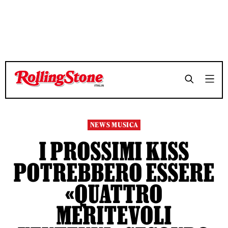
TEMPO DI LETTURA 3 MINUTI
TEMPO DI LETTURA 3 MINUTI
SHARE
SHARE
NEWS MUSICA
I PROSSIMI KISS
POTREBBERO ESSERE
«QUATTRO
MERITEVOLI