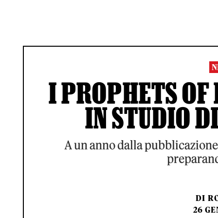
N
I PROPHETS OF
IN STUDIO D
A un anno dalla pubblicazione 
preparand
DI
RO
26 GE