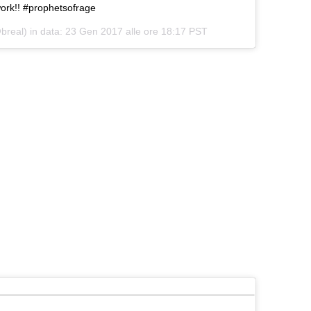
ork!! #prophetsofrage
breal) in data:
23 Gen 2017 alle ore 18:17 PST