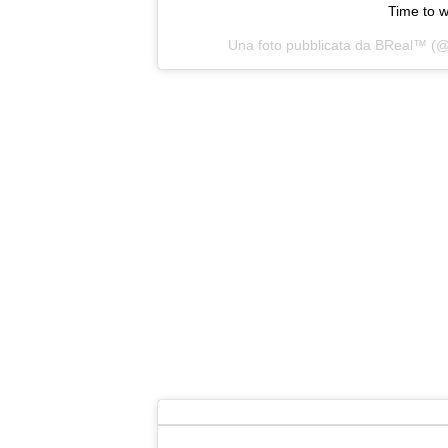
Time to w
Una foto pubblicata da BReal™ (@