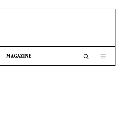
MAGAZINE
SHARE
SHARE