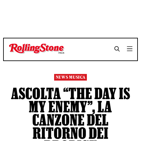
TEMPO DI LETTURA 3 MINUTI
TEMPO DI LETTURA 3 MINUTI
SHARE
SHARE
NEWS MUSICA
ASCOLTA “THE DAY IS
MY ENEMY”, LA
CANZONE DEL
RITORNO DEI