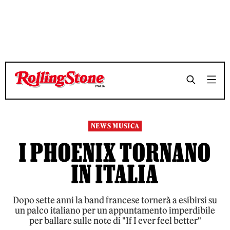
TEMPO DI LETTURA 2 MINUTI
TEMPO DI LETTURA 2 MINUTI
SHARE
SHARE
NEWS MUSICA
I PHOENIX TORNANO
IN ITALIA
Dopo sette anni la band francese tornerà a esibirsi su
un palco italiano per un appuntamento imperdibile
per ballare sulle note di "If I ever feel better"