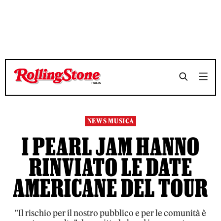
TEMPO DI LETTURA 3 MINUTI
TEMPO DI LETTURA 3 MINUTI
SHARE
SHARE
NEWS MUSICA
I PEARL JAM HANNO
RINVIATO LE DATE
AMERICANE DEL TOUR
"Il rischio per il nostro pubblico e per le comunità è