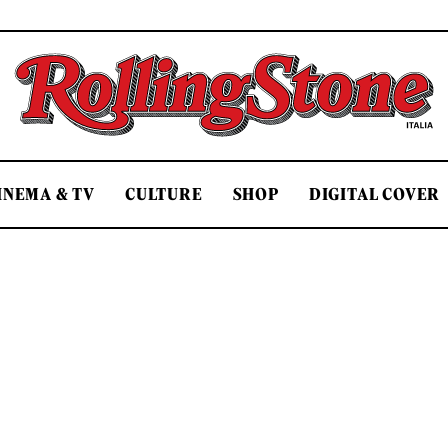
Rolling Stone Italia
INEMA & TV
CULTURE
SHOP
DIGITAL COVER