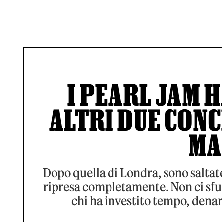
I PEARL JAM 
ALTRI DUE CONC
MA
Dopo quella di Londra, sono saltate
ripresa completamente. Non ci sfug
chi ha investito tempo, denaro