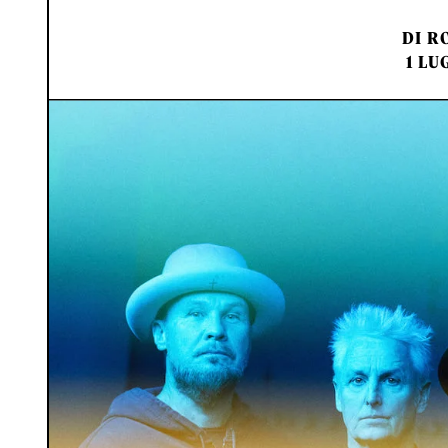
DI
RO
1 LU