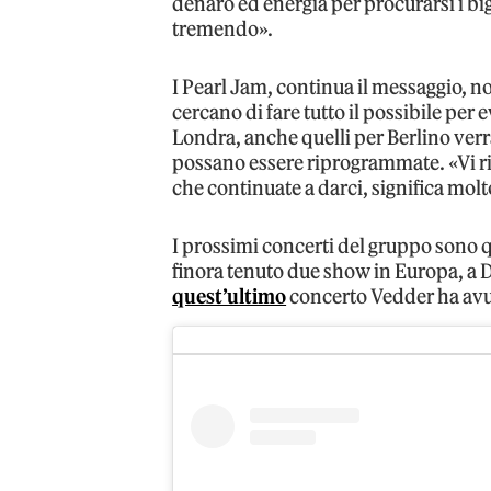
denaro ed energia per procurarsi i big
tremendo».
I Pearl Jam, continua il messaggio, n
cercano di fare tutto il possibile per e
Londra, anche quelli per Berlino verr
possano essere riprogrammate. «Vi r
che continuate a darci, significa molt
I prossimi concerti del gruppo sono qu
finora tenuto due show in Europa, a D
quest’ultimo
concerto Vedder ha avu