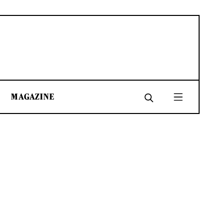
MAGAZINE
SHARE
SHARE