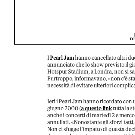
FO
I
Pearl Jam
hanno cancellato altri due
annunciato che lo show previsto il g
Hotspur Stadium, a Londra, non si sa
Purtroppo, informavano, «non c’è stata 
necessità di evitare ulteriori complic
Ieri i Pearl Jam hanno ricordato con u
giugno 2000 (
a questo link
tutta la 
anche i concerti di martedì 2 e mercole
annullati. «Nonostante gli sforzi fat
Non ci sfugge l’impatto di questa dec