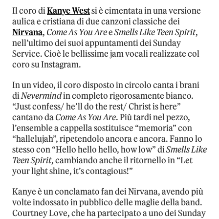
Il coro di
Kanye West
si è cimentata in una versione
aulica e cristiana di due canzoni classiche dei
Nirvana
,
Come As You Are
e
Smells Like Teen Spirit
,
nell’ultimo dei suoi appuntamenti dei Sunday
Service. Cioè le bellissime jam vocali realizzate col
coro su Instagram.
In un video, il coro disposto in circolo canta i brani
di
Nevermind
in completo rigorosamente bianco.
“Just confess/ he’ll do the rest/ Christ is here”
cantano da
Come As You Are
. Più tardi nel pezzo,
l’ensemble a cappella sostituisce “memoria” con
“hallelujah”, ripetendolo ancora e ancora. Fanno lo
stesso con “Hello hello hello, how low” di
Smells Like
Teen Spirit
, cambiando anche il ritornello in “Let
your light shine, it’s contagious!”
Kanye è un conclamato fan dei Nirvana, avendo più
volte indossato in pubblico delle maglie della band.
Courtney Love, che ha partecipato a uno dei Sunday