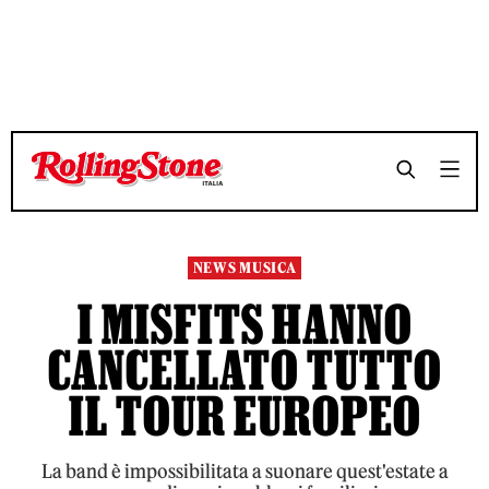
TEMPO DI LETTURA 2 MINUTI
TEMPO DI LETTURA 2 MINUTI
SHARE
SHARE
NEWS MUSICA
I MISFITS HANNO
CANCELLATO TUTTO
IL TOUR EUROPEO
La band è impossibilitata a suonare quest'estate a