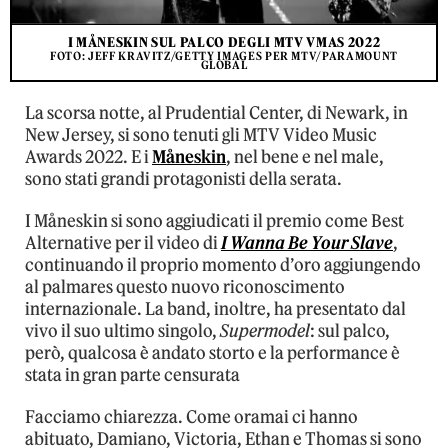
I MÅNESKIN SUL PALCO DEGLI MTV VMAS 2022
FOTO: JEFF KRAVITZ/GETTY IMAGES PER MTV/PARAMOUNT
GLOBAL
La scorsa notte, al Prudential Center, di Newark, in
New Jersey, si sono tenuti gli MTV Video Music
Awards 2022. E i
Måneskin
, nel bene e nel male,
sono stati grandi protagonisti della serata.
I Måneskin si sono aggiudicati il premio come Best
Alternative per il video di
I Wanna Be Your Slave
,
continuando il proprio momento d’oro aggiungendo
al palmares questo nuovo riconoscimento
internazionale. La band, inoltre, ha presentato dal
vivo il suo ultimo singolo,
Supermodel
: sul palco,
però, qualcosa è andato storto e la performance è
stata in gran parte censurata
Facciamo chiarezza. Come oramai ci hanno
abituato, Damiano, Victoria, Ethan e Thomas si sono