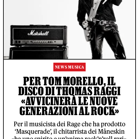
NEWS MUSICA
PER TOM MORELLO, IL
DISCO DI THOMAS RAGGI
«AVVICINERÀ LE NUOVE
GENERAZIONI AL ROCK»
Per il musicista dei Rage che ha prodotto
‘Masquerade’, il chitarrista dei Måneskin
«ha uno spirito e un’anima rock’n’roll rari».