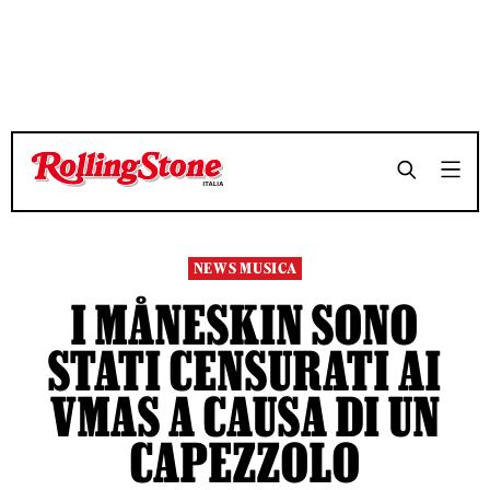
TEMPO DI LETTURA 4 MINUTI
TEMPO DI LETTURA 4 MINUTI
SHARE
SHARE
NEWS MUSICA
I MÅNESKIN SONO
STATI CENSURATI AI
VMAS A CAUSA DI UN
CAPEZZOLO