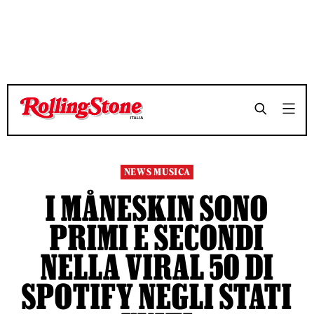
TEMPO DI LETTURA 3 MINUTI
TEMPO DI LETTURA 3 MINUTI
SHARE
SHARE
NEWS MUSICA
I MÅNESKIN SONO
PRIMI E SECONDI
NELLA VIRAL 50 DI
SPOTIFY NEGLI STATI