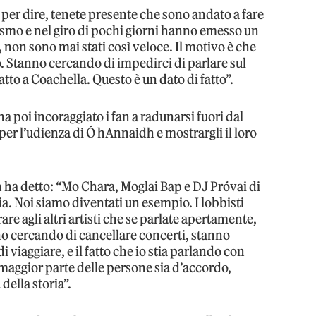
per dire, tenete presente che sono andato a fare
rismo e nel giro di pochi giorni hanno emesso un
non sono mai stati così veloce. Il motivo è che
. Stanno cercando di impedirci di parlare sul
to a Coachella. Questo è un dato di fatto”.
 poi incoraggiato i fan a radunarsi fuori dal
per l’udienza di Ó hAnnaidh e mostrargli il loro
h ha detto: “Mo Chara, Moglai Bap e DJ Próvai di
ia. Noi siamo diventati un esempio. I lobbisti
re agli altri artisti che se parlate apertamente,
no cercando di cancellare concerti, stanno
i viaggiare, e il fatto che io stia parlando con
maggior parte delle persone sia d’accordo,
della storia”.