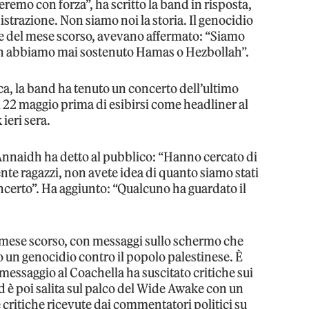
remo con forza”, ha scritto la band in risposta,
strazione. Non siamo noi la storia. Il genocidio
ne del mese scorso, avevano affermato: “Siamo
on abbiamo mai sostenuto Hamas o Hezbollah”.
ca, la band ha tenuto un concerto dell’ultimo
 22 maggio prima di esibirsi come headliner al
ieri sera.
nnaidh ha detto al pubblico: “Hanno cercato di
e ragazzi, non avete idea di quanto siamo stati
oncerto”. Ha aggiunto: “Qualcuno ha guardato il
.
el mese scorso, con messaggi sullo schermo che
 un genocidio contro il popolo palestinese. È
messaggio al Coachella ha suscitato critiche sui
nd è poi salita sul palco del Wide Awake con un
 critiche ricevute dai commentatori politici su