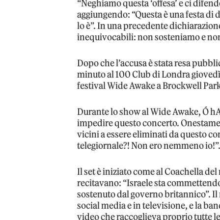
“Neghiamo questa ‘offesa’ e ci difende
aggiungendo: “Questa è una festa di di
lo è”. In una precedente dichiarazio
inequivocabili: non sosteniamo e n
Dopo che l’accusa è stata resa pubbli
minuto al 100 Club di Londra giovedì
festival Wide Awake a Brockwell Park 
Durante lo show al Wide Awake, Ó hA
impedire questo concerto. Onestament
vicini a essere eliminati da questo c
telegiornale?! Non ero nemmeno io!”
Il set è iniziato come al Coachella d
recitavano: “Israele sta commettendo
sostenuto dal governo britannico”. Il 
social media e in televisione, e la ba
video che raccoglieva proprio tutte le