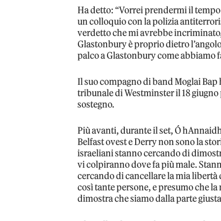
Ha detto: “Vorrei prendermi il tempo 
un colloquio con la polizia antiterro
verdetto che mi avrebbe incriminato, 
Glastonbury è proprio dietro l’angolo
palco a Glastonbury come abbiamo fat
Il suo compagno di band Moglai Bap ha
tribunale di Westminster il 18 giugno 
sostegno.
Più avanti, durante il set, Ó hAnnaid
Belfast ovest e Derry non sono la stor
israeliani stanno cercando di dimostra
vi colpiranno dove fa più male. Stan
cercando di cancellare la mia libertà d
così tante persone, e presumo che la 
dimostra che siamo dalla parte giusta 