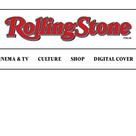
Rolling Stone Italia
INEMA & TV
CULTURE
SHOP
DIGITAL COVER