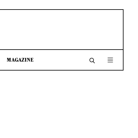
MAGAZINE
SHARE
SHARE