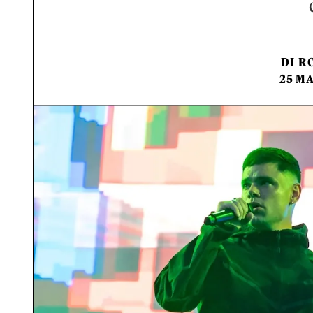
DI
RO
25 MA