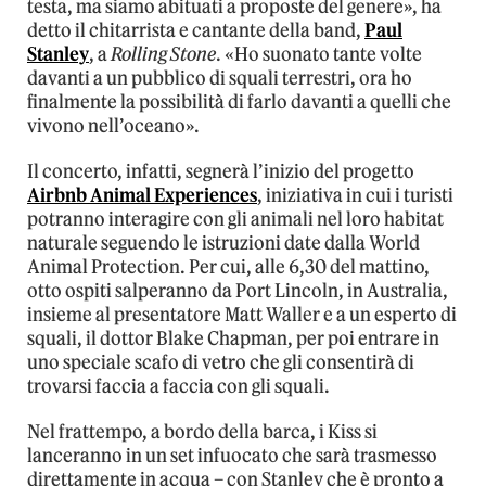
testa, ma siamo abituati a proposte del genere», ha
detto il chitarrista e cantante della band,
Paul
Stanley
, a
Rolling Stone
. «Ho suonato tante volte
davanti a un pubblico di squali terrestri, ora ho
finalmente la possibilità di farlo davanti a quelli che
vivono nell’oceano».
Il concerto, infatti, segnerà l’inizio del progetto
Airbnb Animal Experiences
, iniziativa in cui i turisti
potranno interagire con gli animali nel loro habitat
naturale seguendo le istruzioni date dalla World
Animal Protection. Per cui, alle 6,30 del mattino,
otto ospiti salperanno da Port Lincoln, in Australia,
insieme al presentatore Matt Waller e a un esperto di
squali, il dottor Blake Chapman, per poi entrare in
uno speciale scafo di vetro che gli consentirà di
trovarsi faccia a faccia con gli squali.
Nel frattempo, a bordo della barca, i Kiss si
lanceranno in un set infuocato che sarà trasmesso
direttamente in acqua – con Stanley che è pronto a