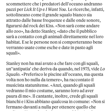
scommettere che i predatori dell’oceano andranno
pazzi per
Lick It Up
e
I Want You
. Le ricerche, infatti,
sottolineano come il grande squalo bianco sia
attratto dalle basse frequenze e dalle onde sonore,
figurarsi dal rock dei Kiss. «Non sarà come andare
allo zoo», ha detto Stanley, «dato che il pubblico
sarà a contatto con gli animali direttamente nel loro
habitat. E se le persone non si comporteranno bene
verranno usate come esche e date in pasto agli
squali».
Stanley non ha mai avuto a che fare con gli squali,
un’‘antipatia’ che deriva da quando, nel 1975, vide
Lo
Squalo
. «Preferisco le piscine all’oceano, ma questa
volta non ho nulla da temere», ha raccontato il
musicista statunitense. «Anzi, quando gli squali
vedranno il mio costume, saranno loro ad aver
paura di me». Il cantante, inoltre, crede gli squali
bianchi e i Kiss abbiano qualcosa in comune: «Non si
fermano davanti a nulla per ottenere quello che