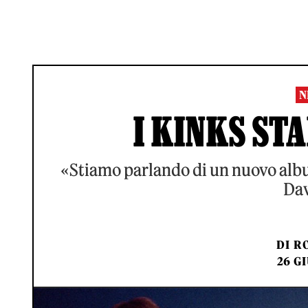
N
I KINKS S
«Stiamo parlando di un nuovo album
Dav
DI
RO
26 GI