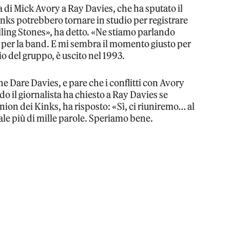
 di Mick Avory a Ray Davies, che ha sputato il
Kinks potrebbero tornare in studio per registrare
lling Stones», ha detto. «Ne stiamo parlando
e per la band. E mi sembra il momento giusto per
io del gruppo, è uscito nel 1993.
he Dare Davies, e pare che i conflitti con Avory
o il giornalista ha chiesto a Ray Davies se
ion dei Kinks, ha risposto: «Sì, ci riuniremo… al
vale più di mille parole. Speriamo bene.