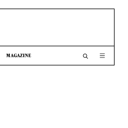
MAGAZINE
SHARE
SHARE