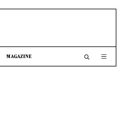
MAGAZINE
SHARE
SHARE