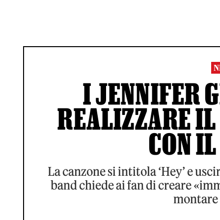
N
I JENNIFER 
REALIZZARE IL
CON IL
La canzone si intitola ‘Hey’ e usci
band chiede ai fan di creare «imma
montare n