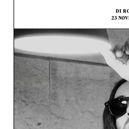
DI
RO
23 NOV