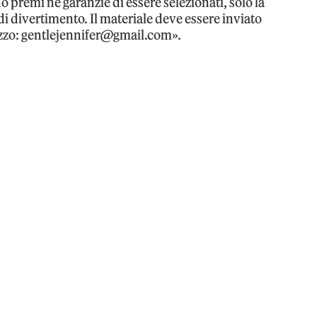
 premi né garanzie di essere selezionati, solo la
di divertimento. Il materiale deve essere inviato
rizzo: gentlejennifer@gmail.com».