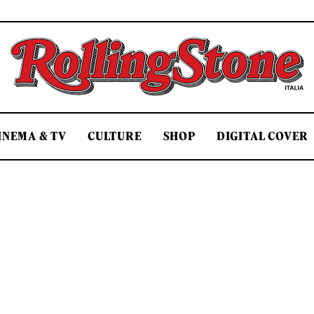
Rolling Stone Italia
INEMA & TV
CULTURE
SHOP
DIGITAL COVER