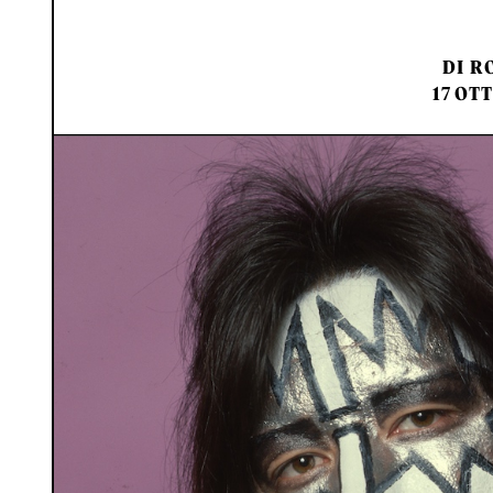
DI
RO
17 OT