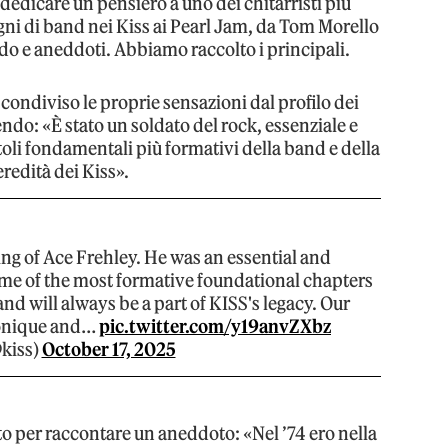
edicare un pensiero a uno dei chitarristi più
gni di band nei Kiss ai Pearl Jam, da Tom Morello
do e aneddoti. Abbiamo raccolto i principali.
ndiviso le proprie sensazioni dal profilo dei
ndo: «È stato un soldato del rock, essenziale e
toli fondamentali più formativi della band e della
eredità dei Kiss».
ng of Ace Frehley. He was an essential and
ome of the most formative foundational chapters
 and will always be a part of KISS's legacy. Our
Monique and…
pic.twitter.com/y19anvZXbz
kiss)
October 17, 2025
 per raccontare un aneddoto: «Nel ’74 ero nella