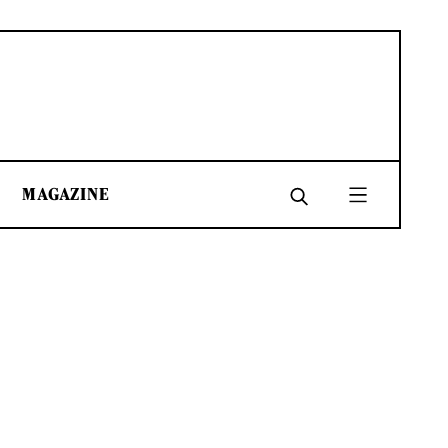
MAGAZINE
SHARE
SHARE