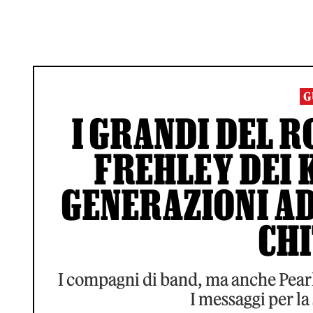
G
I GRANDI DEL 
FREHLEY DEI K
GENERAZIONI AD
CH
I compagni di band, ma anche Pearl
I messaggi per la