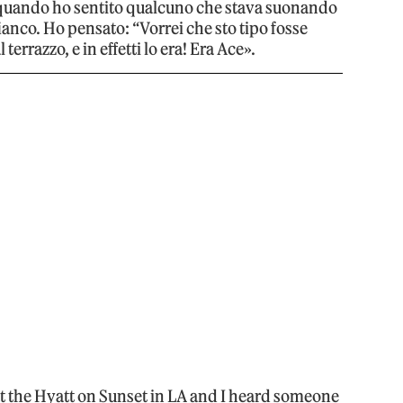
 quando ho sentito qualcuno che stava suonando
fianco. Ho pensato: “Vorrei che sto tipo fosse
terrazzo, e in effetti lo era! Era Ace».
 the Hyatt on Sunset in LA and I heard someone