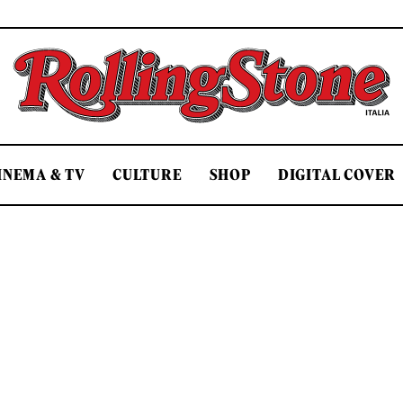
Rolling Stone Italia
INEMA & TV
CULTURE
SHOP
DIGITAL COVER