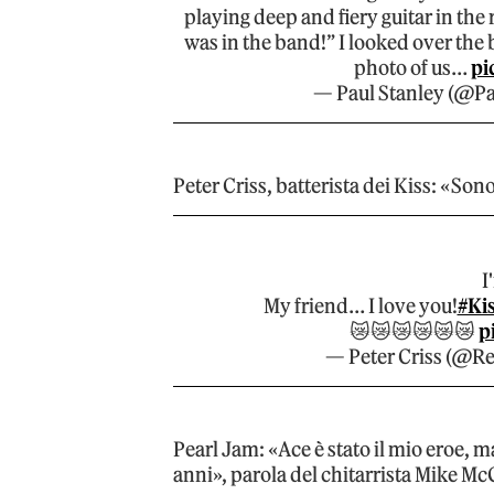
playing deep and fiery guitar in the
was in the band!” I looked over the 
photo of us…
pi
— Paul Stanley (@Pa
Peter Criss, batterista dei Kiss: «S
I
My friend… I love you!
#Ki
😿😿😿😿😿😿
p
— Peter Criss (@Re
Pearl Jam: «Ace è stato il mio eroe, m
anni», parola del chitarrista Mike M