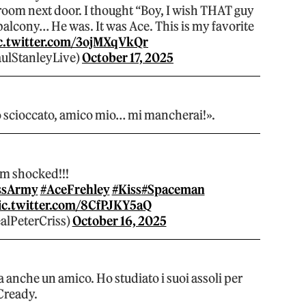
 room next door. I thought “Boy, I wish THAT guy
balcony… He was. It was Ace. This is my favorite
c.twitter.com/3ojMXqVkQr
ulStanleyLive)
October 17, 2025
ono scioccato, amico mio… mi mancherai!».
'm shocked!!!
ssArmy
#AceFrehley
#Kiss
#Spaceman
ic.twitter.com/8CfPJKY5aQ
alPeterCriss)
October 16, 2025
a anche un amico. Ho studiato i suoi assoli per
cCready.