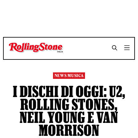
TEMPO DI LETTURA 6 MINUTI
TEMPO DI LETTURA 6 MINUTI
SHARE
SHARE
NEWS MUSICA
I DISCHI DI OGGI: U2,
ROLLING STONES,
NEIL YOUNG E VAN
MORRISON