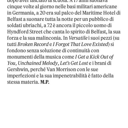
dopo aver lasciato la scuola. A 17 anni suonava
cinque volte al giorno nelle basi militari americane
in Germania, a 20 era sul palco del Maritime Hotel di
Belfast a suonare tutta la notte per un pubblico di
soldati ubriachi, a 72 è ancora il piccolo uomo di
Hyndford Street che canta lo spirito di Belfast, la sua
forza e la sua malinconia. In
Versatile
i suoi pezzi (su
tutti
Broken Record
e
I Forgot That Love Existed
) si
fondono senza soluzione di continuità con
monumenti della musica come
I Get a Kick Out of
You
,
Unchained Melody
,
Let’s Get Lost
e i brani di
Gershwin, perché Van Morrison con le sue
imperfezioni e la sua impenetrabilità è fatto della
stessa materia.
M.P.