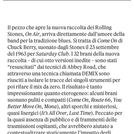
Il pezzo che apre la nuova raccolta dei Rolling
Stones,
On Air
, arriva direttamente dall’amore della
band per la tradizione blues. Si tratta di
Come On
di
Chuck Berry, suonato dagli Stones il 23 settembre
del 1963 per
Saturday Club
. I 32 brani della nuova
raccolta – di cui otto versioni inedite – sono stati
“resuscitati” dai tecnici di Abbey Road, che
attraverso una tecnica chiamata DEMIX sono
riusciti a isolare le tracce dei singoli strumenti per
poi rifare il mix da zero. Il risultato è tanto
impressionante quanto eterogeneo: alcuni brani
suonano puliti e compatti (
Come On
,
Route 66
,
You
Better Move On
,
Mona
), altri sporchi e misteriosi,
quasi lisergici (
It’s All Over
,
Last Time
). Peccato per
la quasi assenza di pubblico e di frammenti delle
trasmissioni ospitanti, che avrebbero aiutato a
contestualizzare storicamente l’impatto degli