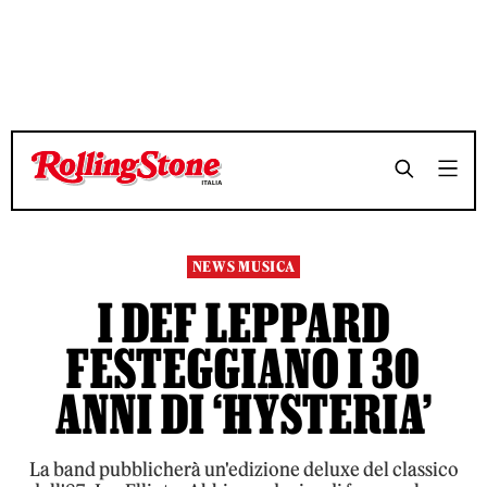
TEMPO DI LETTURA 3 MINUTI
TEMPO DI LETTURA 3 MINUTI
SHARE
SHARE
NEWS MUSICA
I DEF LEPPARD
FESTEGGIANO I 30
ANNI DI ‘HYSTERIA’
La band pubblicherà un'edizione deluxe del classico