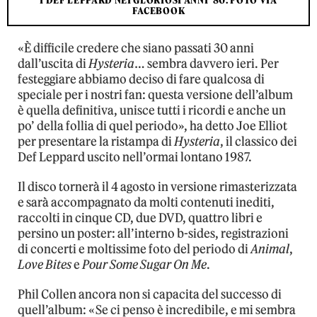
I DEF LEPPARD NEI GLORIOSI ANNI '80. FOTO VIA
FACEBOOK
«È difficile credere che siano passati 30 anni
dall’uscita di
Hysteria
… sembra davvero ieri. Per
festeggiare abbiamo deciso di fare qualcosa di
speciale per i nostri fan: questa versione dell’album
è quella definitiva, unisce tutti i ricordi e anche un
po’ della follia di quel periodo», ha detto Joe Elliot
per presentare la ristampa di
Hysteria
, il classico dei
Def Leppard uscito nell’ormai lontano 1987.
Il disco tornerà il 4 agosto in versione rimasterizzata
e sarà accompagnato da molti contenuti inediti,
raccolti in cinque CD, due DVD, quattro libri e
persino un poster: all’interno b-sides, registrazioni
di concerti e moltissime foto del periodo di
Animal
,
Love Bites
e
Pour Some Sugar On Me
.
Phil Collen ancora non si capacita del successo di
quell’album: «Se ci penso è incredibile, e mi sembra