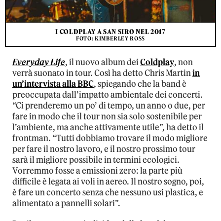
I COLDPLAY A SAN SIRO NEL 2017
FOTO: KIMBERLEY ROSS
Everyday Life
, il nuovo album dei
Coldplay
, non
verrà suonato in tour. Così ha detto Chris Martin
in
un’intervista alla BBC
, spiegando che la band è
preoccupata dall’impatto ambientale dei concerti.
“Ci prenderemo un po’ di tempo, un anno o due, per
fare in modo che il tour non sia solo sostenibile per
l’ambiente, ma anche attivamente utile”, ha detto il
frontman. “Tutti dobbiamo trovare il modo migliore
per fare il nostro lavoro, e il nostro prossimo tour
sarà il migliore possibile in termini ecologici.
Vorremmo fosse a emissioni zero: la parte più
difficile è legata ai voli in aereo. Il nostro sogno, poi,
è fare un concerto senza che nessuno usi plastica, e
alimentato a pannelli solari”.