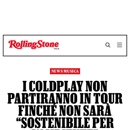
TEMPO DI LETTURA 3 MINUTI
TEMPO DI LETTURA 3 MINUTI
SHARE
SHARE
NEWS MUSICA
I COLDPLAY NON
PARTIRANNO IN TOUR
FINCHÉ NON SARÀ
“SOSTENIBILE PER