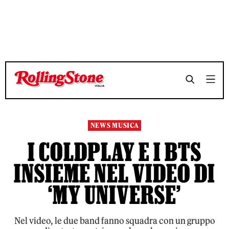
TEMPO DI LETTURA 3 MINUTI
TEMPO DI LETTURA 3 MINUTI
SHARE
SHARE
NEWS MUSICA
I COLDPLAY E I BTS
INSIEME NEL VIDEO DI
‘MY UNIVERSE’
Nel video, le due band fanno squadra con un gruppo