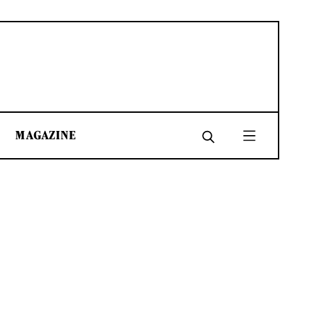
MAGAZINE
SHARE
SHARE