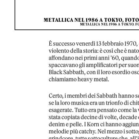
METALLICA NEL 1986 A TOKYO, FOT
METALLICA NEL 1986 A TOKYO. 
È successo venerdì 13 febbraio 1970, 
violento della storia: è così che è na
affondano nei primi anni ’60, quando
spaccavano gli amplificatori per suon
Black Sabbath, con il loro esordio os
chiamiamo heavy metal.
Certo, i membri dei Sabbath hanno sc
se la loro musica era un trionfo di chi
esagerate. Tutto era pensato come la v
stata copiata decine di volte, decade
denim e pelle. I Korn ci hanno aggiun
melodie più catchy. Nel mezzo i sotto
grindcore, tutte sottoculture che, all’