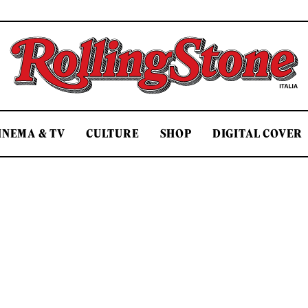
Rolling Stone Italia
INEMA & TV
CULTURE
SHOP
DIGITAL COVER