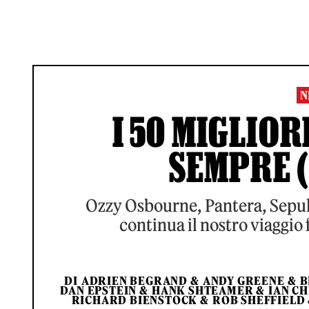
N
I 50 MIGLIOR
SEMPRE (3
Ozzy Osbourne, Pantera, Sepul
continua il nostro viaggio 
DI
ADRIEN BEGRAND
&
ANDY GREENE
&
B
DAN EPSTEIN
&
HANK SHTEAMER
&
IAN C
RICHARD BIENSTOCK
&
ROB SHEFFIELD