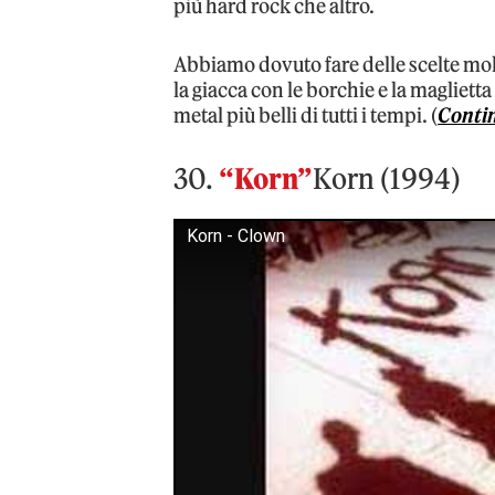
più hard rock che altro.
Abbiamo dovuto fare delle scelte molto
la giacca con le borchie e la magliett
metal più belli di tutti i tempi. (
Conti
30.
“Korn”
Korn (1994)
Korn - Clown