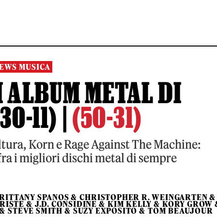
EWS MUSICA
I ALBUM METAL DI
0-11) |
(50-31)
tura, Korn e Rage Against The Machine:
fra i migliori dischi metal di sempre
RITTANY SPANOS
&
CHRISTOPHER R. WEINGARTEN
&
HRISTE
&
J.D. CONSIDINE
&
KIM KELLY
&
KORY GROW
&
STEVE SMITH
&
SUZY EXPOSITO
&
TOM BEAUJOUR