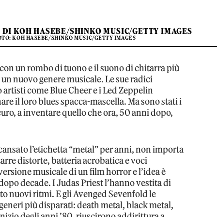
O DI KOH HASEBE/SHINKO MUSIC/GETTY IMAGES
FOTO: KOH HASEBE/SHINKO MUSIC/GETTY IMAGES
con un rombo di tuono e il suono di chitarra più
to un nuovo genere musicale. Le sue radici
 artisti come Blue Cheer e i Led Zeppelin
are il loro blues spacca-mascella. Ma sono stati i
curo, a inventare quello che ora, 50 anni dopo,
ansato l’etichetta “metal” per anni, non importa
tarre distorte, batteria acrobatica e voci
ersione musicale di un film horror e l’idea è
 dopo decade. I Judas Priest l’hanno vestita di
to nuovi ritmi. E gli Avenged Sevenfold le
generi più disparati: death metal, black metal,
inizio degli anni ’80, riuscirono addirittura a