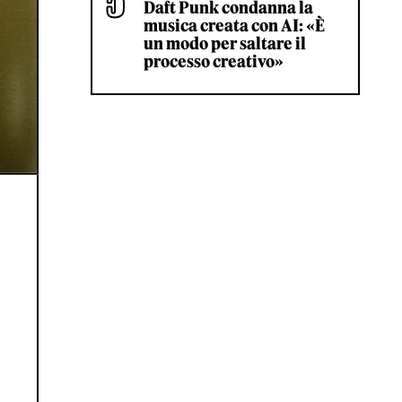
Daft Punk condanna la
musica creata con AI: «È
un modo per saltare il
processo creativo»