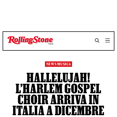
TEMPO DI LETTURA 3 MINUTI
TEMPO DI LETTURA 3 MINUTI
SHARE
SHARE
NEWS MUSICA
HALLELUJAH!
L’HARLEM GOSPEL
CHOIR ARRIVA IN
ITALIA A DICEMBRE