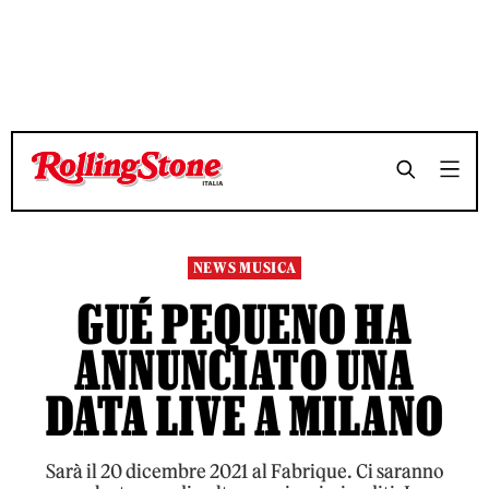
TEMPO DI LETTURA 2 MINUTI
TEMPO DI LETTURA 2 MINUTI
SHARE
SHARE
NEWS MUSICA
GUÉ PEQUENO HA
ANNUNCIATO UNA
DATA LIVE A MILANO
Sarà il 20 dicembre 2021 al Fabrique. Ci saranno