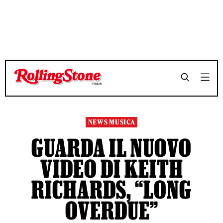
TEMPO DI LETTURA 2 MINUTI
TEMPO DI LETTURA 2 MINUTI
SHARE
SHARE
NEWS MUSICA
GUARDA IL NUOVO
VIDEO DI KEITH
RICHARDS, “LONG
OVERDUE”