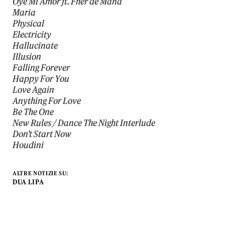
Oye Mi Amor ft. Fher de Maná
Maria
Physical
Electricity
Hallucinate
Illusion
Falling Forever
Happy For You
Love Again
Anything For Love
Be The One
New Rules / Dance The Night Interlude
Don’t Start Now
Houdini
ALTRE NOTIZIE SU:
DUA LIPA