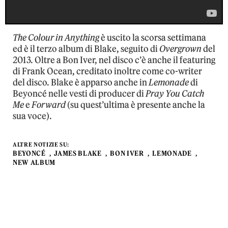
The Colour in Anything
è uscito la scorsa settimana
ed è il terzo album di Blake, seguito di
Overgrown
del
2013. Oltre a Bon Iver, nel disco c’è anche il featuring
di Frank Ocean, creditato inoltre come co-writer
del disco. Blake è apparso anche in
Lemonade
di
Beyoncé nelle vesti di producer di
Pray You Catch
Me
e
Forward
(su quest’ultima è presente anche la
sua voce).
ALTRE NOTIZIE SU:
BEYONCÉ
JAMES BLAKE
BON IVER
LEMONADE
NEW ALBUM