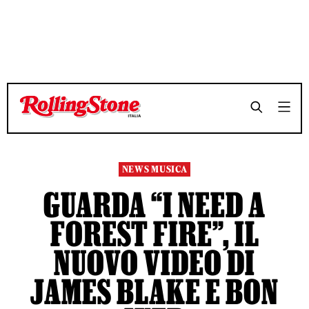
TEMPO DI LETTURA 3 MINUTI
TEMPO DI LETTURA 3 MINUTI
SHARE
SHARE
NEWS MUSICA
GUARDA “I NEED A
FOREST FIRE”, IL
NUOVO VIDEO DI
JAMES BLAKE E BON