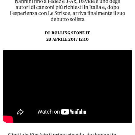
Nannini fino a Fedez e J-Ax, Davide è uno degli
autori di canzoni più richiesti in Italia e, dopo
l'esperienza con Le Strisce, arriva finalmente il suo
debutto solista
DI
ROLLING STONE IT
20 APRILE 2017 12:10
S’intitola
Einstein
il primo singolo, da domani in