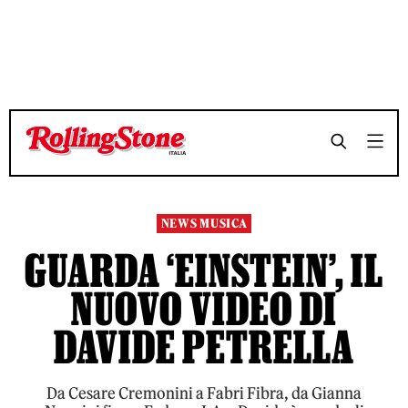
TEMPO DI LETTURA 3 MINUTI
TEMPO DI LETTURA 3 MINUTI
SHARE
SHARE
NEWS MUSICA
GUARDA ‘EINSTEIN’, IL
NUOVO VIDEO DI
DAVIDE PETRELLA
Da Cesare Cremonini a Fabri Fibra, da Gianna