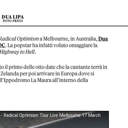
DUA LIPA
FOTO PRESS
Radical Optimism
a Melbourne, in Australia,
Dua
DC
. La popstar ha infatti voluto omaggiare la
Highway to Hell
.
o il primo delle otto date che la cantante terrà in
a Zelanda per poi arrivare in Europa dove si
o all’Ippodromo La Maura all’interno della
 - Radical Optimism Tour Live Melbourne 17 March