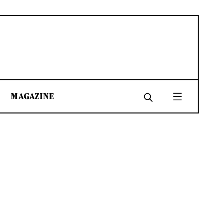
MAGAZINE
SHARE
SHARE