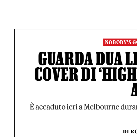
NOBODY'S 
GUARDA DUA LI
COVER DI ‘HIGH
È accaduto ieri a Melbourne duran
DI
RO