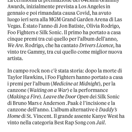
La cerimonia di premiazione dei 64esimi Grammy
Awards, inizialmente prevista a Los Angeles in
gennaio e poi rimandata causa Covid, ha avuto
luogo ieri sera alla MGM Grand Garden Arena di Las
Vegas. È stato l’anno di Jon Batiste, Olivia Rodrigo,
Foo Fighters e Silk Sonic. Il primo ha portato a casa
cinque premi tra cui quello per l’album dell’anno,
We Are
. Rodrigo, che ha cantato
Drivers Licence
, ha
vinto tre Gammy, tra cui quello come miglior nuova
artista.
In campo rock non c’è stata storia: dopo la morte di
Taylor Hawkins, i Foo Fighters hanno portato a casa
i premi per l’album (
Medicine at Midnight
), per la
canzone (
Waiting on a War
) e la performance
(
Making a Fire
).
Leave the Door Open
dei Silk Sonic
di Bruno Mars e Anderson .Paak è l’incisione e la
canzone dell’anno. L’album alternative è
Daddy’s
Home
di St. Vincent. Il grande assente Kanye West ha
vinto nella categoria Best Rap Song con
Jail
.