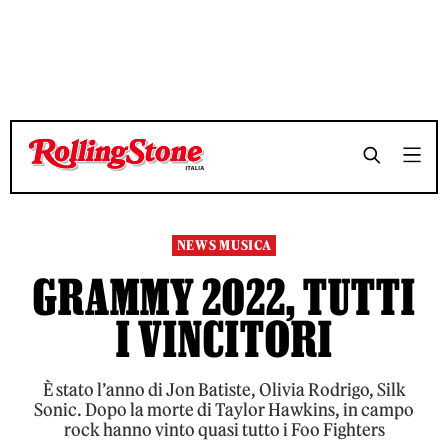
TEMPO DI LETTURA 7 MINUTI
TEMPO DI LETTURA 7 MINUTI
SHARE
SHARE
NEWS MUSICA
GRAMMY 2022, TUTTI
I VINCITORI
È stato l’anno di Jon Batiste, Olivia Rodrigo, Silk
Sonic. Dopo la morte di Taylor Hawkins, in campo
rock hanno vinto quasi tutto i Foo Fighters