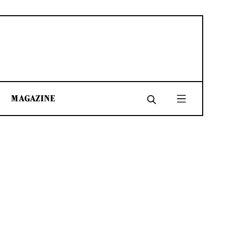
MAGAZINE
SHARE
SHARE