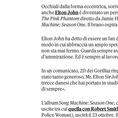
Occhiali dalla forma eccentrica, sorri
anche
Elton John
è diventato un per
The Pink Phantom
diretto da Jamie H
Machine: Season One
. Il brano ospit
Elton John ha detto di essere un fan 
modo in cui abbraccia un ampio spett
non sta mai fermo. Guarda sempre ava
d’ammirazione. Ed è sempre al lavor
In un comunicato, 2D dei Gorillaz ring
stato tanto generoso, Mr. Elton Sir Joh
trecce danesi che hai portato in studio
di sempre».
L’album
Song Machine: Season One
, 
uscite tra cui
quella con Robert Smit
Police Woman), uscirà il 23 ottobre. Il