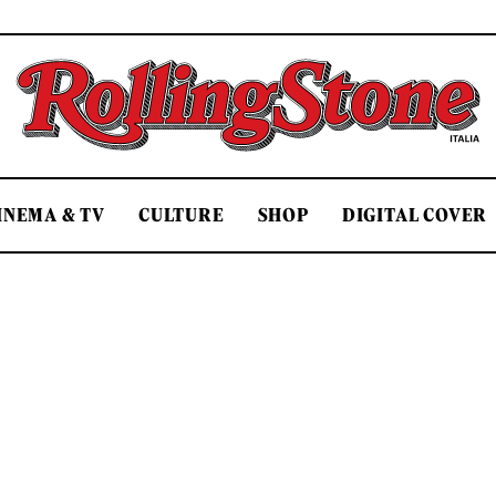
Rolling Stone Italia
INEMA & TV
CULTURE
SHOP
DIGITAL COVER