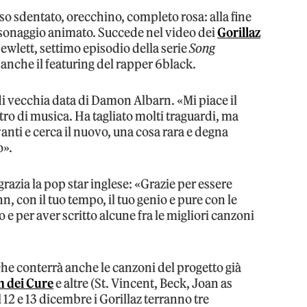
so sdentato, orecchino, completo rosa: alla fine
sonaggio animato. Succede nel video dei
Gorillaz
ewlett, settimo episodio della serie
Song
a anche il featuring del rapper 6black.
di vecchia data di Damon Albarn. «Mi piace il
ro di musica. Ha tagliato molti traguardi, ma
nti e cerca il nuovo, una cosa rara e degna
o».
razia la pop star inglese: «Grazie per essere
n, con il tuo tempo, il tuo genio e pure con le
 e per aver scritto alcune fra le migliori canzoni
che conterrà anche le canzoni del progetto già
h dei Cure
e altre (St. Vincent, Beck, Joan as
 12 e 13 dicembre i Gorillaz terranno tre