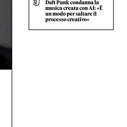
Daft Punk condanna la
musica creata con AI: «È
un modo per saltare il
processo creativo»