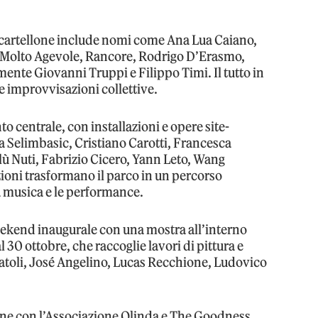
l cartellone include nomi come Ana Lua Caiano,
i Molto Agevole, Rancore, Rodrigo D’Erasmo,
mente Giovanni Truppi e Filippo Timi. Il tutto in
i e improvvisazioni collettive.
to centrale, con installazioni e opere site-
lisa Selimbasic, Cristiano Carotti, Francesca
ù Nuti, Fabrizio Cicero, Yann Leto, Wang
ioni trasformano il parco in un percorso
a musica e le performance.
 weekend inaugurale con una mostra all’interno
al 30 ottobre, che raccoglie lavori di pittura e
Natoli, José Angelino, Lucas Recchione, Ludovico
one con l’Associazione Olinda e The Goodness