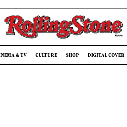
Rolling Stone Italia
INEMA & TV
CULTURE
SHOP
DIGITAL COVER