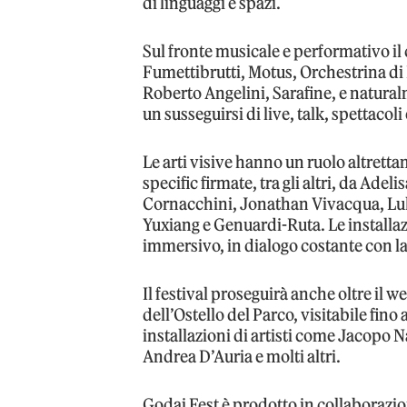
di linguaggi e spazi.
Sul fronte musicale e performativo i
Fumettibrutti, Motus, Orchestrina d
Roberto Angelini, Sarafine, e natural
un susseguirsi di live, talk, spettacol
Le arti visive hanno un ruolo altrettan
specific firmate, tra gli altri, da Ade
Cornacchini, Jonathan Vivacqua, Lul
Yuxiang e Genuardi-Ruta. Le installaz
immersivo, in dialogo costante con l
Il festival proseguirà anche oltre il
dell’Ostello del Parco, visitabile fino 
installazioni di artisti come Jacopo 
Andrea D’Auria e molti altri.
Godai Fest è prodotto in collaborazi