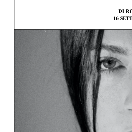
DI
RO
16 SET