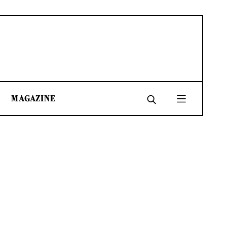
MAGAZINE
SHARE
SHARE