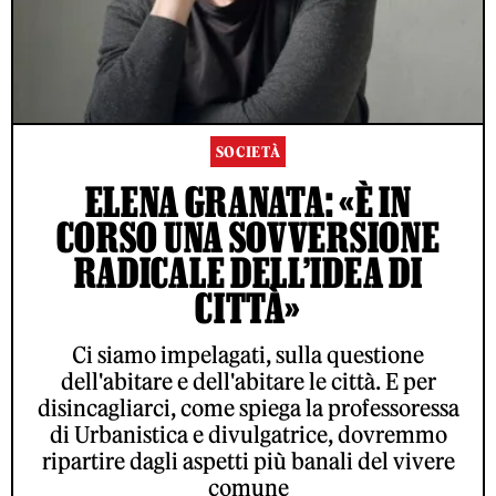
SOCIETÀ
ELENA GRANATA: «È IN
CORSO UNA SOVVERSIONE
RADICALE DELL’IDEA DI
CITTÀ»
Ci siamo impelagati, sulla questione
ACCETTO LE NORME SUL TRATTAMENTO DEI DATI E
L'INVIO DELLA NEWSLETTER DI RS
dell'abitare e dell'abitare le città. E per
disincagliarci, come spiega la professoressa
di Urbanistica e divulgatrice, dovremmo
ripartire dagli aspetti più banali del vivere
© ROLLING STONE ITALIA 2026
CONTATTI
PUBBLICITÀ
comune
PARTNERSHIP
PRIVACY
CONDIZIONI D'UTILIZZO