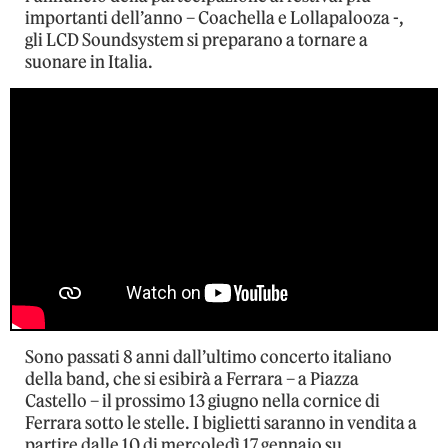
importanti dell’anno – Coachella e Lollapalooza -,
gli LCD Soundsystem si preparano a tornare a
suonare in Italia.
Sono passati 8 anni dall’ultimo concerto italiano
della band, che si esibirà a Ferrara – a Piazza
Castello – il prossimo 13 giugno nella cornice di
Ferrara sotto le stelle. I biglietti saranno in vendita a
partire dalle 10 di mercoledì 17 gennaio su