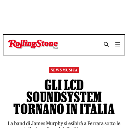
TEMPO DI LETTURA 2 MINUTI
TEMPO DI LETTURA 2 MINUTI
SHARE
SHARE
NEWS MUSICA
GLI LCD
SOUNDSYSTEM
TORNANO IN ITALIA
La band di James Murphy si esibirà a Ferrara sotto le