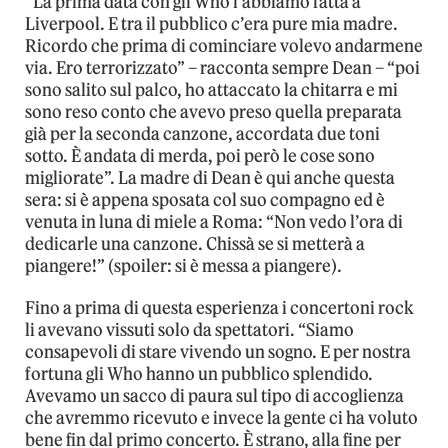
“La prima data con gli Who l’abbiamo fatta a
Liverpool. E tra il pubblico c’era pure mia madre.
Ricordo che prima di cominciare volevo andarmene
via. Ero terrorizzato” – racconta sempre Dean – “poi
sono salito sul palco, ho attaccato la chitarra e mi
sono reso conto che avevo preso quella preparata
già per la seconda canzone, accordata due toni
sotto. È andata di merda, poi però le cose sono
migliorate”. La madre di Dean è qui anche questa
sera: si è appena sposata col suo compagno ed è
venuta in luna di miele a Roma: “Non vedo l’ora di
dedicarle una canzone. Chissà se si metterà a
piangere!” (spoiler: si è messa a piangere).
Fino a prima di questa esperienza i concertoni rock
li avevano vissuti solo da spettatori. “Siamo
consapevoli di stare vivendo un sogno. E per nostra
fortuna gli Who hanno un pubblico splendido.
Avevamo un sacco di paura sul tipo di accoglienza
che avremmo ricevuto e invece la gente ci ha voluto
bene fin dal primo concerto. È strano, alla fine per