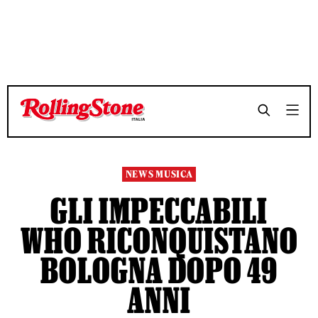
TEMPO DI LETTURA 10 MINUTI
TEMPO DI LETTURA 10 MINUTI
SHARE
SHARE
NEWS MUSICA
GLI IMPECCABILI
WHO RICONQUISTANO
BOLOGNA DOPO 49
ANNI