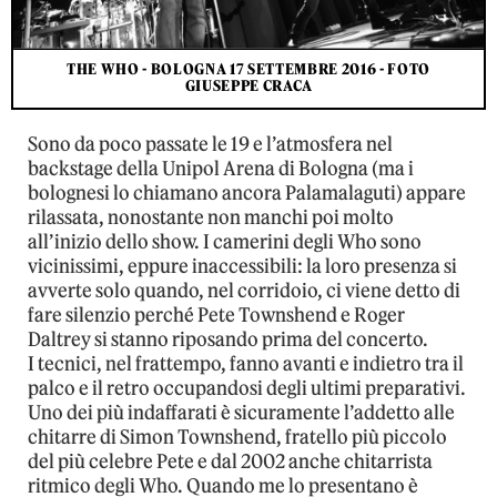
THE WHO - BOLOGNA 17 SETTEMBRE 2016 - FOTO
GIUSEPPE CRACA
Sono da poco passate le 19 e l’atmosfera nel
backstage della Unipol Arena di Bologna (ma i
bolognesi lo chiamano ancora Palamalaguti) appare
rilassata, nonostante non manchi poi molto
all’inizio dello show. I camerini degli Who sono
vicinissimi, eppure inaccessibili: la loro presenza si
avverte solo quando, nel corridoio, ci viene detto di
fare silenzio perché Pete Townshend e Roger
Daltrey si stanno riposando prima del concerto.
I tecnici, nel frattempo, fanno avanti e indietro tra il
palco e il retro occupandosi degli ultimi preparativi.
Uno dei più indaffarati è sicuramente l’addetto alle
chitarre di Simon Townshend, fratello più piccolo
del più celebre Pete e dal 2002 anche chitarrista
ritmico degli Who. Quando me lo presentano è