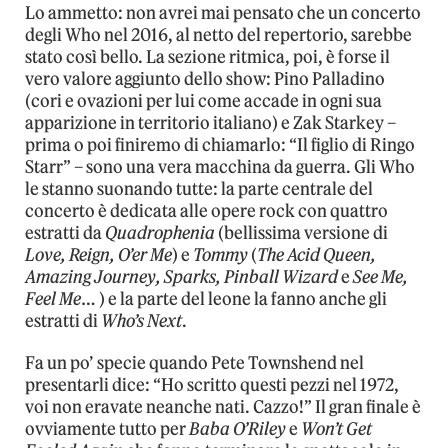
Lo ammetto: non avrei mai pensato che un concerto
degli Who nel 2016, al netto del repertorio, sarebbe
stato così bello. La sezione ritmica, poi, è forse il
vero valore aggiunto dello show: Pino Palladino
(cori e ovazioni per lui come accade in ogni sua
apparizione in territorio italiano) e Zak Starkey –
prima o poi finiremo di chiamarlo: “Il figlio di Ringo
Starr” – sono una vera macchina da guerra. Gli Who
le stanno suonando tutte: la parte centrale del
concerto è dedicata alle opere rock con quattro
estratti da
Quadrophenia
(bellissima versione di
Love, Reign, O’er Me
) e
Tommy
(
The Acid Queen,
Amazing Journey, Sparks, Pinball Wizard
e
See Me,
Feel Me
… ) e la parte del leone la fanno anche gli
estratti di
Who’s Next
.
Fa un po’ specie quando Pete Townshend nel
presentarli dice: “Ho scritto questi pezzi nel 1972,
voi non eravate neanche nati. Cazzo!” Il gran finale è
ovviamente tutto per
Baba O’Riley
e
Won’t Get