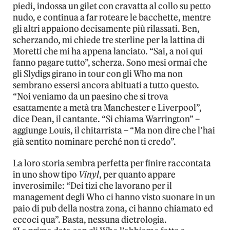
piedi, indossa un gilet con cravatta al collo su petto
nudo, e continua a far roteare le bacchette, mentre
gli altri appaiono decisamente più rilassati. Ben,
scherzando, mi chiede tre sterline per la lattina di
Moretti che mi ha appena lanciato. “Sai, a noi qui
fanno pagare tutto”, scherza. Sono mesi ormai che
gli Slydigs girano in tour con gli Who ma non
sembrano essersi ancora abituati a tutto questo.
“Noi veniamo da un paesino che si trova
esattamente a metà tra Manchester e Liverpool”,
dice Dean, il cantante. “Si chiama Warrington” –
aggiunge Louis, il chitarrista – “Ma non dire che l’hai
già sentito nominare perché non ti credo”.
La loro storia sembra perfetta per finire raccontata
in uno show tipo
Vinyl
, per quanto appare
inverosimile: “Dei tizi che lavorano per il
management degli Who ci hanno visto suonare in un
paio di pub della nostra zona, ci hanno chiamato ed
eccoci qua”. Basta, nessuna dietrologia.