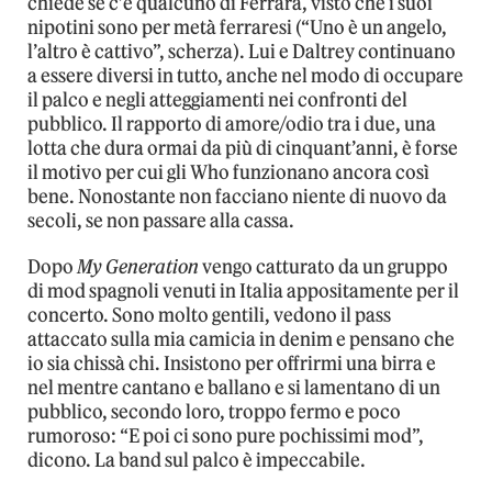
chiede se c’è qualcuno di Ferrara, visto che i suoi
nipotini sono per metà ferraresi (“Uno è un angelo,
l’altro è cattivo”, scherza). Lui e Daltrey continuano
a essere diversi in tutto, anche nel modo di occupare
il palco e negli atteggiamenti nei confronti del
pubblico. Il rapporto di amore/odio tra i due, una
lotta che dura ormai da più di cinquant’anni, è forse
il motivo per cui gli Who funzionano ancora così
bene. Nonostante non facciano niente di nuovo da
secoli, se non passare alla cassa.
Dopo
My Generation
vengo catturato da un gruppo
di mod spagnoli venuti in Italia appositamente per il
concerto. Sono molto gentili, vedono il pass
attaccato sulla mia camicia in denim e pensano che
io sia chissà chi. Insistono per offrirmi una birra e
nel mentre cantano e ballano e si lamentano di un
pubblico, secondo loro, troppo fermo e poco
rumoroso: “E poi ci sono pure pochissimi mod”,
dicono. La band sul palco è impeccabile.