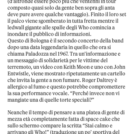
(d’altronde essere poco più che ventenni in tour
composto quasi solo da gente ben sopra gli anta
deve pure avere qualche vantaggio). Finito il loro set
il palco viene sgomberato in tutta fretta mentre il
ledwall gigante alle spalle degli Who comincia a
inondare il pubblico di informazioni.
Questo di Bologna è il secondo concerto della band
dopo una data leggendaria in quello che ora si
chiama Paladozza nel 1967. Tra un’informazione e
un messaggio di solidarietà per le vittime del
terremoto, un video con Keith Moon e uno con John
Entwistle, viene mostrato ripetutamente un cartello
che invita la gente a non fumare. Roger Daltrey è
allergico al fumo e questo potrebbe compromettere
la sua performance vocale. “Perché invece non vi
mangiate una di quelle torte speciali?”
Neanche il tempo di pensare a una platea di gente di
mezza età completamente fatta di space cake che
sullo schermo compare la scritta “Stai calmo e
arrivano gli Who!” (traduzione un po’ sportiva del