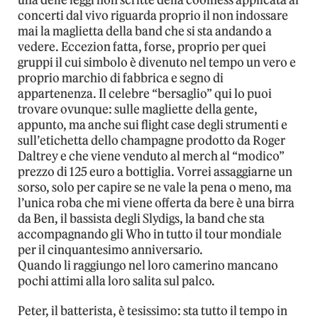
concerti dal vivo riguarda proprio il non indossare
mai la maglietta della band che si sta andando a
vedere. Eccezion fatta, forse, proprio per quei
gruppi il cui simbolo è divenuto nel tempo un vero e
proprio marchio di fabbrica e segno di
appartenenza. Il celebre “bersaglio” qui lo puoi
trovare ovunque: sulle magliette della gente,
appunto, ma anche sui flight case degli strumenti e
sull’etichetta dello champagne prodotto da Roger
Daltrey e che viene venduto al merch al “modico”
prezzo di 125 euro a bottiglia. Vorrei assaggiarne un
sorso, solo per capire se ne vale la pena o meno, ma
l’unica roba che mi viene offerta da bere è una birra
da Ben, il bassista degli Slydigs, la band che sta
accompagnando gli Who in tutto il tour mondiale
per il cinquantesimo anniversario.
Quando li raggiungo nel loro camerino mancano
pochi attimi alla loro salita sul palco.
Peter, il batterista, è tesissimo: sta tutto il tempo in